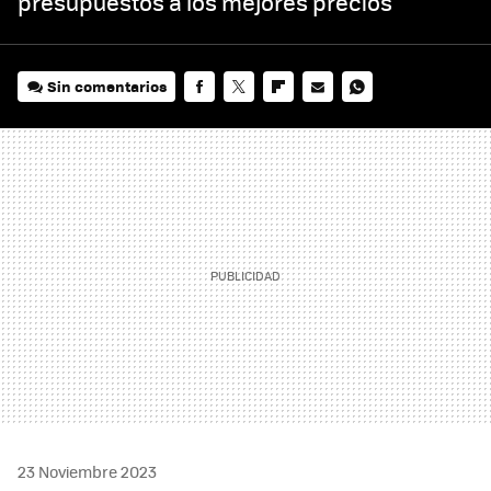
presupuestos a los mejores precios
Sin comentarios
FACEBOOK
TWITTER
FLIPBOARD
E-
WHATSAPP
MAIL
23 Noviembre 2023