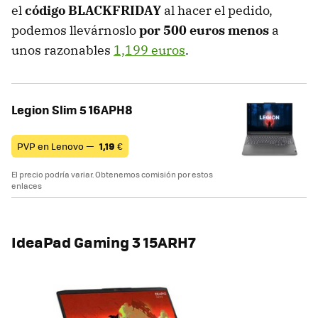
el
código BLACKFRIDAY
al hacer el pedido,
podemos llevárnoslo
por 500 euros menos
a
unos razonables
1,199 euros
.
Legion Slim 5 16APH8
PVP en Lenovo —
1,19
€
El precio podría variar. Obtenemos comisión por estos
enlaces
IdeaPad Gaming 3 15ARH7