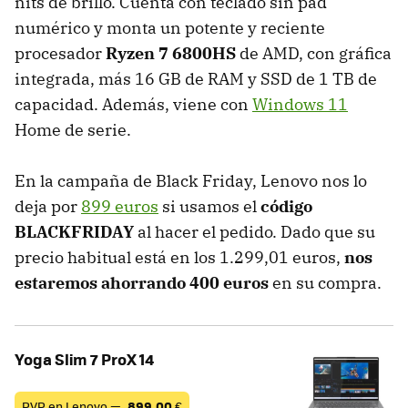
nits de brillo. Cuenta con teclado sin pad
numérico y monta un potente y reciente
procesador
Ryzen 7 6800HS
de AMD, con gráfica
integrada, más 16 GB de RAM y SSD de 1 TB de
capacidad. Además, viene con
Windows 11
Home de serie.
En la campaña de Black Friday, Lenovo nos lo
deja por
899 euros
si usamos el
código
BLACKFRIDAY
al hacer el pedido. Dado que su
precio habitual está en los 1.299,01 euros,
nos
estaremos ahorrando 400 euros
en su compra.
Yoga Slim 7 ProX 14
PVP en Lenovo —
899,00
€