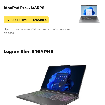
IdeaPad Pro 5 14ARP8
PVP en Lenovo —
649,00
€
El precio podría variar. Obtenemos comisión por estos
enlaces
Legion Slim 5 16APH8