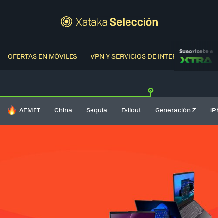
Suscríbete a
OFERTAS EN MÓVILES
VPN Y SERVICIOS DE INTERNET
OFER
HOY SE HABLA DE
AEMET
China
Sequía
Fallout
Generación Z
iP