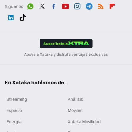
Síguenos
Wh
Twit
Fac
You
Inst
Tele
RSS
Flip
ats
ter
ebo
tub
agr
gra
boa
Link
Tikt
App
ok
e
am
m
rd
edI
ok
Suscríbete a
n
Apoya a Xataka y disfruta ventajas exclusivas
En Xataka hablamos de...
Streaming
Análisis
Espacio
Móviles
Energía
Xataka Movilidad