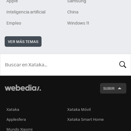
Apple
Samsung
Inteligencia artificial
China
Empleo
Windows 11
VER MÁS TEMAS
BUSCA
SUBIR
Xataka
Xataka Móvil
Applesfera
Xataka Smart Home
Mundo Xiaomi