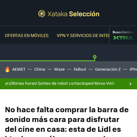
Suscríbete a
OFERTAS EN MÓVILES
VPN Y SERVICIOS DE INTERNET
OFER
HOY SE HABLA DE
AEMET
China
Waze
Fallout
Generación Z
iPh
🌿¡Últimas horas! Sorteo de robot cortacésped Mova ViAX
No hace falta comprar la barra de
sonido más cara para disfrutar
del cine en casa: esta de Lidl es