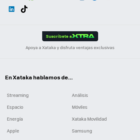
Wh
Twit
Fac
You
Inst
Tele
RSS
Flip
ats
ter
ebo
tub
agr
gra
boa
Link
Tikt
App
ok
e
am
m
rd
edI
ok
Suscríbete a
n
Apoya a Xataka y disfruta ventajas exclusivas
En Xataka hablamos de...
Streaming
Análisis
Espacio
Móviles
Energía
Xataka Movilidad
Apple
Samsung