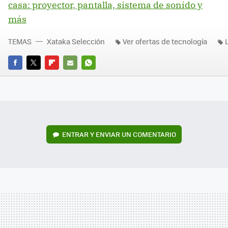
casa: proyector, pantalla, sistema de sonido y
más
TEMAS
Xataka Selección
Ver ofertas de tecnología
L
FACEBOOK
TWITTER
FLIPBOARD
E-
WHATSAPP
MAIL
ENTRAR Y ENVIAR UN COMENTARIO