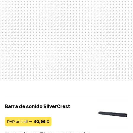
Barra de sonido SilverCrest
PVP en Lidl —
92,99
€