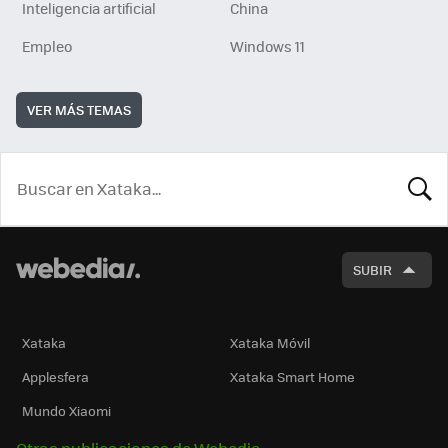
Inteligencia artificial
China
Empleo
Windows 11
VER MÁS TEMAS
BUSCA
SUBIR
Xataka
Xataka Móvil
Applesfera
Xataka Smart Home
Mundo Xiaomi