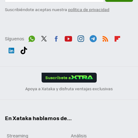
Suscribiéndote aceptas nuestra
política de privacidad
Síguenos
Wh
Twit
Fac
You
Inst
Tele
RSS
Flip
ats
ter
ebo
tub
agr
gra
boa
Link
Tikt
App
ok
e
am
m
rd
edI
ok
Suscríbete a
n
Apoya a Xataka y disfruta ventajas exclusivas
En Xataka hablamos de...
Streaming
Análisis