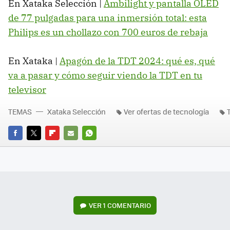
En Xataka Selección |
Ambilight y pantalla OLED
de 77 pulgadas para una inmersión total: esta
Philips es un chollazo con 700 euros de rebaja
En Xataka |
Apagón de la TDT 2024: qué es, qué
va a pasar y cómo seguir viendo la TDT en tu
televisor
TEMAS
Xataka Selección
Ver ofertas de tecnología
FACEBOOK
TWITTER
FLIPBOARD
E-
WHATSAPP
MAIL
VER
1 COMENTARIO