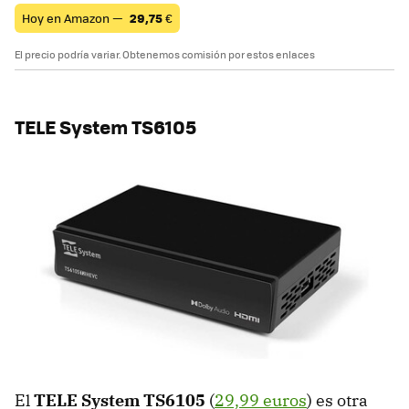
Hoy en Amazon —
29,75
€
El precio podría variar. Obtenemos comisión por estos enlaces
TELE System TS6105
El
TELE System TS6105
(
29,99 euros
) es otra