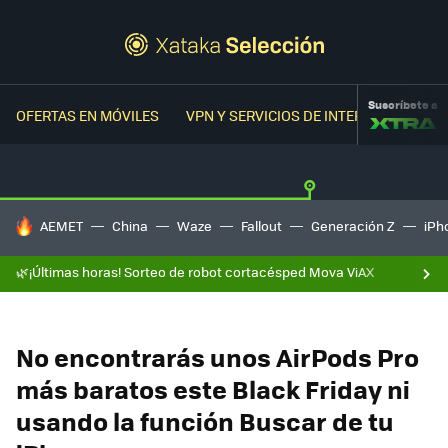
Suscríbete a
OFERTAS EN MÓVILES
VPN Y SERVICIOS DE INTERNET
OFER
HOY SE HABLA DE
AEMET
China
Waze
Fallout
Generación Z
iPh
🌿¡Últimas horas! Sorteo de robot cortacésped Mova ViAX
No encontrarás unos AirPods Pro
más baratos este Black Friday ni
usando la función Buscar de tu