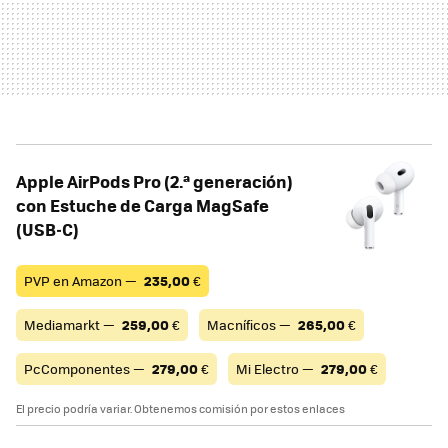
Apple AirPods Pro (2.ª generación)
con Estuche de Carga MagSafe
(USB‑C) ​​​​​​​
PVP en Amazon —
235,00
€
Mediamarkt —
259,00
€
Macníficos —
265,00
€
PcComponentes —
279,00
€
Mi Electro —
279,00
€
El precio podría variar. Obtenemos comisión por estos enlaces