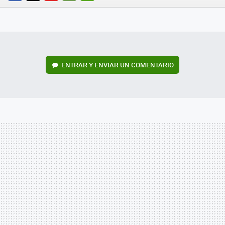
FACEBOOK
TWITTER
FLIPBOARD
E-
WHATSAPP
MAIL
ENTRAR Y ENVIAR UN COMENTARIO