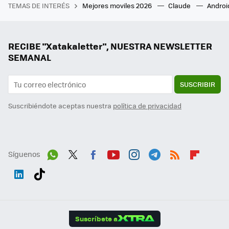
TEMAS DE INTERÉS
Mejores moviles 2026
Claude
Androi
RECIBE "Xatakaletter", NUESTRA NEWSLETTER
SEMANAL
SUSCRIBIR
Suscribiéndote aceptas nuestra
política de privacidad
Síguenos
Wh
Twit
Fac
You
Inst
Tele
RSS
Flip
ats
ter
ebo
tub
agr
gra
boa
Link
Tikt
App
ok
e
am
m
rd
edI
ok
Suscríbete a
n