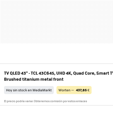
TV QLED 43" - TCL 43C645, UHD 4K, Quad Core, Smart T
Brushed titanium metal front
Hoy sin stock en MediaMarkt
Worten —
437,85
€
El precio podría variar. Obtenemos comisión por estos enlaces