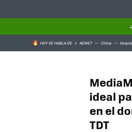
HOY SE HABLA DE
AEMET
China
Sequí
MediaMa
ideal p
en el do
TDT