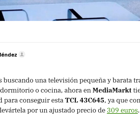
Méndez
ás buscando una televisión pequeña y barata tr
 dormitorio o cocina, ahora en
MediaMarkt
ti
d para conseguir esta
TCL 43C645
, ya que co
llevártela por un ajustado precio de
309 euros
.