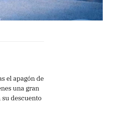
as el apagón de
enes una gran
n su descuento