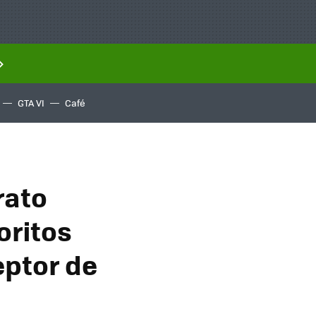
GTA VI
Café
rato
oritos
eptor de