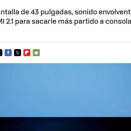
ntalla de 43 pulgadas, sonido envolven
 2.1 para sacarle más partido a consol
FACEBOOK
TWITTER
FLIPBOARD
E-
MAIL