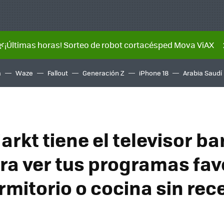
🌿¡Últimas horas! Sorteo de robot cortacésped Mova ViAX
a
Waze
Fallout
Generación Z
iPhone 18
Arabia Saudí
rkt tiene el televisor ba
ara ver tus programas fav
rmitorio o cocina sin rec