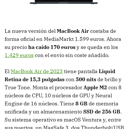
La nueva versión del
MacBook Air
costaba de
forma oficial en MediaMarkt 1.599 euros. Ahora
su precio
ha caído 170 euros
y se queda en los
1.429 euros
con el envío sin coste añadido.
El
MacBook Air de 2023
tiene pantalla
Liquid
Retina de 15,3 pulgadas
con
500 nits
de brillo y
True Tone. Monta el procesador
Apple M2
con 8
núcleos de CPU, 10 núcleos de GPU y Neural
Engine de 16 núcleos. Tiene
8 GB
de memoria
unificada y un almacenamiento
SSD de 256 GB
.
Su sistema operativo es macOS Ventura y, entre
sus puertos, un MagSafe 3, dos Thunderbolt/USB