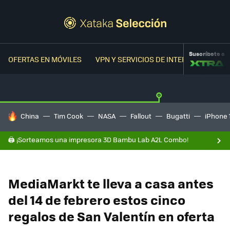
Suscríbete a
OFERTAS EN MÓVILES
VPN Y SERVICIOS DE INTERNET
OFER
HOY SE HABLA DE
China
Tim Cook
NASA
Fallout
Bugatti
iPhone 
🖨️ ¡Sorteamos una impresora 3D Bambu Lab A2L Combo!
MediaMarkt te lleva a casa antes
del 14 de febrero estos cinco
regalos de San Valentín en oferta