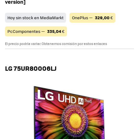
version]
Hoy sin stock en MediaMarkt
OnePlus —
329,00
€
PcComponentes —
335,04
€
El precio podría variar. Obtenemos comisión por estos enlaces
LG 75UR80006LJ