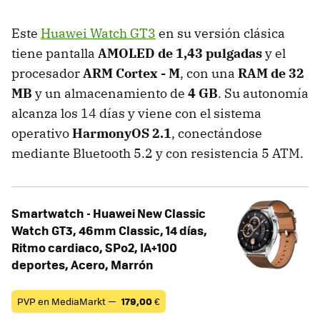
Este
Huawei Watch GT3
en su versión clásica
tiene pantalla
AMOLED de 1,43 pulgadas
y el
procesador
ARM Cortex - M
, con una
RAM de 32
MB
y un almacenamiento de
4 GB
. Su autonomía
alcanza los 14 días y viene con el sistema
operativo
HarmonyOS 2.1
, conectándose
mediante Bluetooth 5.2 y con resistencia 5 ATM.
Smartwatch - Huawei New Classic
Watch GT3, 46mm Classic, 14 días,
Ritmo cardiaco, SPo2, IA+100
deportes, Acero, Marrón
PVP en MediaMarkt —
179,00
€