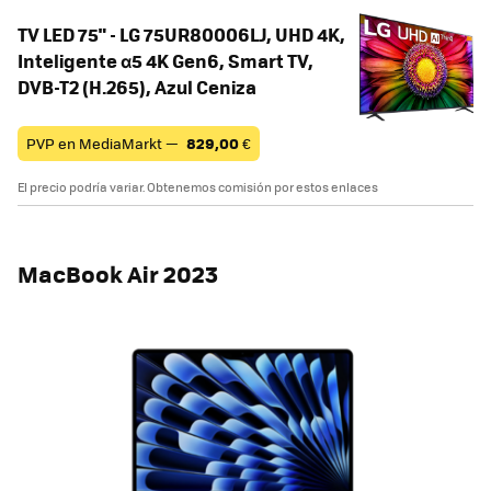
TV LED 75" - LG 75UR80006LJ, UHD 4K,
Inteligente α5 4K Gen6, Smart TV,
DVB-T2 (H.265), Azul Ceniza
PVP en MediaMarkt —
829,00
€
El precio podría variar. Obtenemos comisión por estos enlaces
MacBook Air 2023