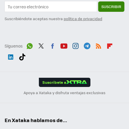
SUSCRIBIR
Suscribiéndote aceptas nuestra
política de privacidad
Síguenos
Wh
Twit
Fac
You
Inst
Tele
RSS
Flip
ats
ter
ebo
tub
agr
gra
boa
Link
Tikt
App
ok
e
am
m
rd
edI
ok
Suscríbete a
n
Apoya a Xataka y disfruta ventajas exclusivas
En Xataka hablamos de...