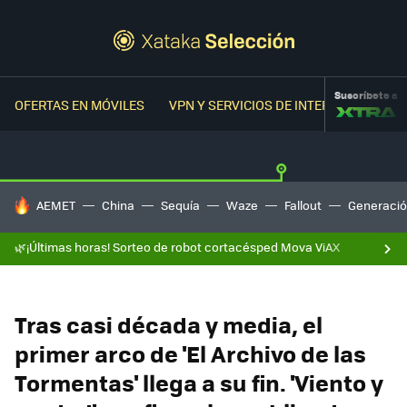
Suscríbete a
OFERTAS EN MÓVILES
VPN Y SERVICIOS DE INTERNET
OFER
HOY SE HABLA DE
AEMET
China
Sequía
Waze
Fallout
Generació
🌿¡Últimas horas! Sorteo de robot cortacésped Mova ViAX
Tras casi década y media, el
primer arco de 'El Archivo de las
Tormentas' llega a su fin. 'Viento y