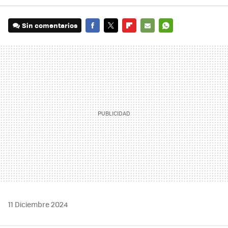
Sin comentarios
FACEBOOK
TWITTER
FLIPBOARD
E-
WHATSAPP
MAIL
11 Diciembre 2024