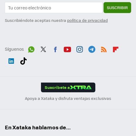
SUSCRIBIR
Suscribiéndote aceptas nuestra
política de privacidad
Síguenos
Wh
Twit
Fac
You
Inst
Tele
RSS
Flip
ats
ter
ebo
tub
agr
gra
boa
Link
Tikt
App
ok
e
am
m
rd
edI
ok
Suscríbete a
n
Apoya a Xataka y disfruta ventajas exclusivas
En Xataka hablamos de...