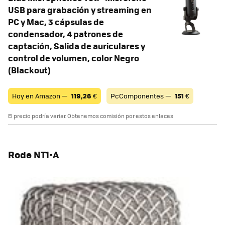
USB para grabación y streaming en
PC y Mac, 3 cápsulas de
condensador, 4 patrones de
captación, Salida de auriculares y
control de volumen, color Negro
(Blackout)
Hoy en Amazon —
119,26
€
PcComponentes —
151
€
El precio podría variar. Obtenemos comisión por estos enlaces
Rode NT1-A