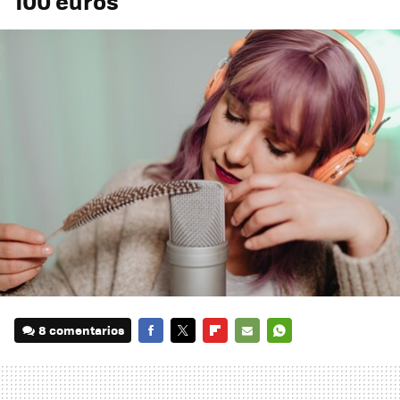
100 euros
8 comentarios
FACEBOOK
TWITTER
FLIPBOARD
E-
WHATSAPP
MAIL