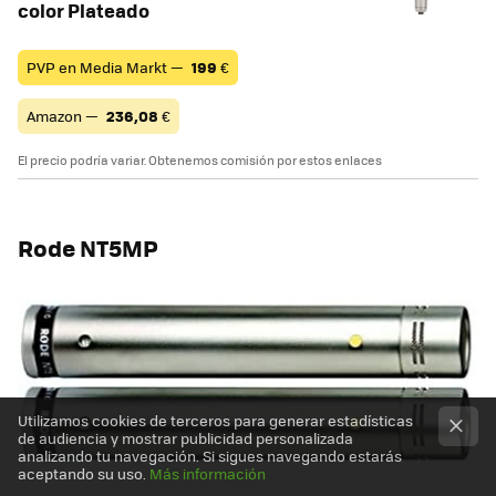
color Plateado
PVP en Media Markt —
199
€
Amazon —
236,08
€
El precio podría variar. Obtenemos comisión por estos enlaces
Rode NT5MP
Utilizamos cookies de terceros para generar estadísticas
de audiencia y mostrar publicidad personalizada
analizando tu navegación. Si sigues navegando estarás
aceptando su uso.
Más información