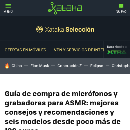
MENÚ
NUEVO
Suscríbete a
OFERTAS EN MÓVILES
VPN Y SERVICIOS DE INTERNET
OFER
HOY SE HABLA DE
China
Elon Musk
Generación Z
Eclipse
Christoph
Guía de compra de micrófonos y
grabadoras para ASMR: mejores
consejos y recomendaciones y
seis modelos desde poco más de