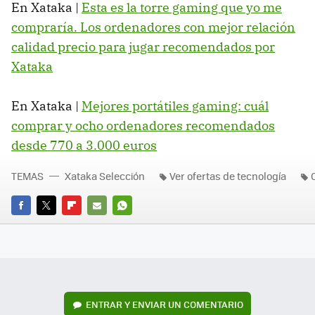
En Xataka |
Esta es la torre gaming que yo me
compraría. Los ordenadores con mejor relación
calidad precio para jugar recomendados por
Xataka
En Xataka |
Mejores portátiles gaming: cuál
comprar y ocho ordenadores recomendados
desde 770 a 3.000 euros
TEMAS
Xataka Selección
Ver ofertas de tecnología
FACEBOOK
TWITTER
FLIPBOARD
E-
WHATSAPP
MAIL
ENTRAR Y ENVIAR UN COMENTARIO