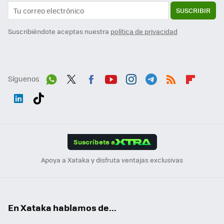
SUSCRIBIR
Suscribiéndote aceptas nuestra
política de privacidad
Síguenos
Wh
Twit
Fac
You
Inst
Tele
RSS
Flip
ats
ter
ebo
tub
agr
gra
boa
Link
Tikt
App
ok
e
am
m
rd
edI
ok
Suscríbete a
n
Apoya a Xataka y disfruta ventajas exclusivas
En Xataka hablamos de...