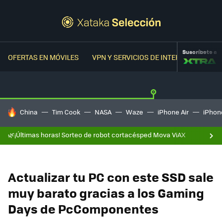
Suscríbete a
OFERTAS EN MÓVILES
VPN Y SERVICIOS DE INTERNET
OFER
HOY SE HABLA DE
China
Tim Cook
NASA
Waze
iPhone Air
iPhone
🌿¡Últimas horas! Sorteo de robot cortacésped Mova ViAX
Actualizar tu PC con este SSD sale
muy barato gracias a los Gaming
Days de PcComponentes