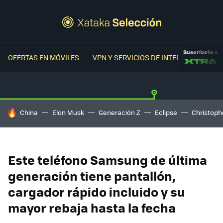
Suscríbete a
OFERTAS EN MÓVILES
VPN Y SERVICIOS DE INTERNET
OFER
HOY SE HABLA DE
China
Elon Musk
Generación Z
Eclipse
Christoph
Este teléfono Samsung de última
generación tiene pantallón,
cargador rápido incluido y su
mayor rebaja hasta la fecha