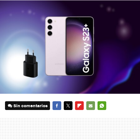
Sin comentarios
FACEBOOK
TWITTER
FLIPBOARD
E-
WHATSAPP
MAIL