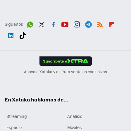
Síguenos
Wh
Twit
Fac
You
Inst
Tele
RSS
Flip
ats
ter
ebo
tub
agr
gra
boa
Link
Tikt
App
ok
e
am
m
rd
edI
ok
Suscríbete a
n
Apoya a Xataka y disfruta ventajas exclusivas
En Xataka hablamos de...
Streaming
Análisis
Espacio
Móviles