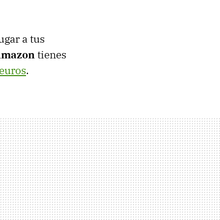
ugar a tus
Amazon
tienes
euros
.