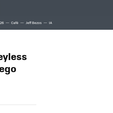
S26
Café
Jeff Bezos
IA
eyless
uego