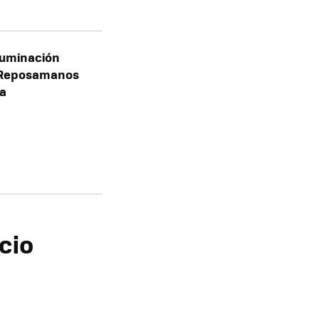
luminación
y Reposamanos
la
cio