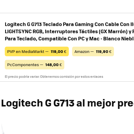
Logitech G G713 Teclado Para Gaming Con Cable Con I
LIGHTSYNC RGB, Interruptores Táctiles (GX Marrón) 
Para Teclado, Compatible Con PC y Mac - Blanco Nieb
PVP en MediaMarkt —
119,00
€
Amazon —
119,90
€
PcComponentes —
148,00
€
El precio podría variar. Obtenemos comisión por estos enlaces
Logitech G G713 al mejor pre