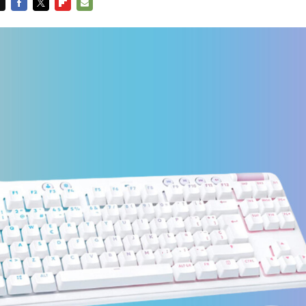
FACEBOOK
TWITTER
FLIPBOARD
E-
MAIL