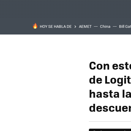
HOY SE HABLA DE
AEMET
China
Bill Ga
Con est
de Logit
hasta l
descue