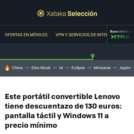
Suscríbete a
OFERTAS EN MÓVILES
VPN Y SERVICIOS DE INTERNET
OFER
HOY SE HABLA DE
China
Elon Musk
IA
Eclipse
Miniserie
Japón
Este portátil convertible Lenovo
tiene descuentazo de 130 euros:
pantalla táctil y Windows 11 a
precio mínimo