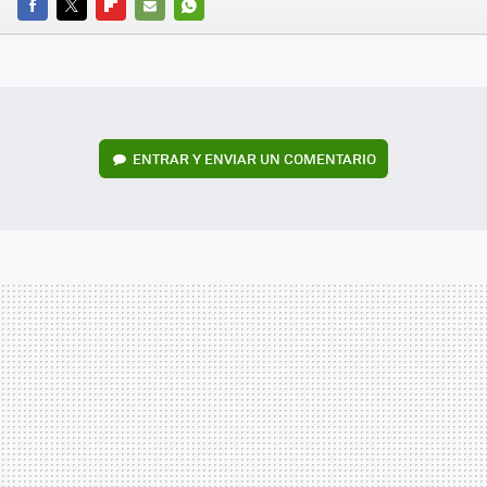
FACEBOOK
TWITTER
FLIPBOARD
E-
WHATSAPP
MAIL
ENTRAR Y ENVIAR UN COMENTARIO