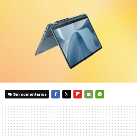
Sin comentarios
FACEBOOK
TWITTER
FLIPBOARD
E-
WHATSAPP
MAIL