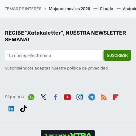
TEMAS DE INTERÉS
Mejores moviles 2026
Claude
Androi
RECIBE "Xatakaletter", NUESTRA NEWSLETTER
SEMANAL
SUSCRIBIR
Suscribiéndote aceptas nuestra
política de privacidad
Síguenos
Wh
Twit
Fac
You
Inst
Tele
RSS
Flip
ats
ter
ebo
tub
agr
gra
boa
Link
Tikt
App
ok
e
am
m
rd
edI
ok
Suscríbete a