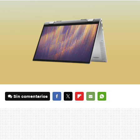
Sin comentarios
FACEBOOK
TWITTER
FLIPBOARD
E-
WHATSAPP
MAIL