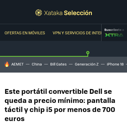
Suscríbete a
OFERTAS EN MÓVILES
VPN Y SERVICIOS DE INTERNET
OFER
HOY SE HABLA DE
AEMET
China
Bill Gates
Generación Z
iPhone 18
Este portátil convertible Dell se
queda a precio mínimo: pantalla
táctil y chip i5 por menos de 700
euros