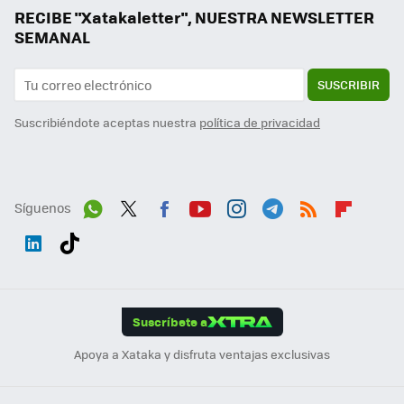
RECIBE "Xatakaletter", NUESTRA NEWSLETTER
SEMANAL
SUSCRIBIR
Suscribiéndote aceptas nuestra
política de privacidad
Síguenos
Wh
Twit
Fac
You
Inst
Tele
RSS
Flip
ats
ter
ebo
tub
agr
gra
boa
Link
Tikt
App
ok
e
am
m
rd
edI
ok
Suscríbete a
n
Apoya a Xataka y disfruta ventajas exclusivas