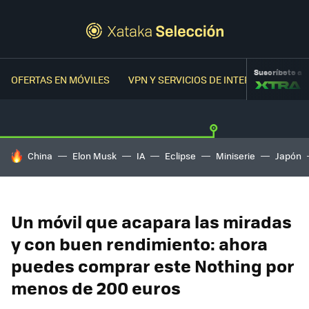
Suscríbete a
OFERTAS EN MÓVILES
VPN Y SERVICIOS DE INTERNET
OFER
HOY SE HABLA DE
China
Elon Musk
IA
Eclipse
Miniserie
Japón
Un móvil que acapara las miradas
y con buen rendimiento: ahora
puedes comprar este Nothing por
menos de 200 euros