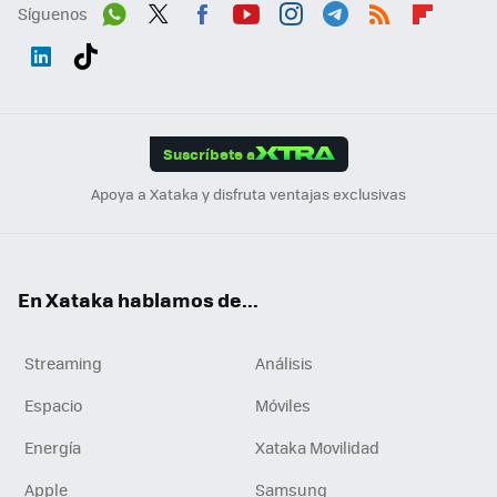
Síguenos
Wh
Twit
Fac
You
Inst
Tele
RSS
Flip
ats
ter
ebo
tub
agr
gra
boa
Link
Tikt
App
ok
e
am
m
rd
edI
ok
Suscríbete a
n
Apoya a Xataka y disfruta ventajas exclusivas
En Xataka hablamos de...
Streaming
Análisis
Espacio
Móviles
Energía
Xataka Movilidad
Apple
Samsung