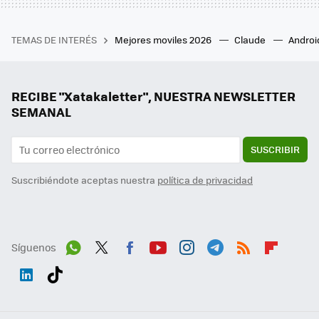
TEMAS DE INTERÉS
Mejores moviles 2026
Claude
Androi
RECIBE "Xatakaletter", NUESTRA NEWSLETTER
SEMANAL
SUSCRIBIR
Suscribiéndote aceptas nuestra
política de privacidad
Síguenos
Wh
Twit
Fac
You
Inst
Tele
RSS
Flip
ats
ter
ebo
tub
agr
gra
boa
Link
Tikt
App
ok
e
am
m
rd
edI
ok