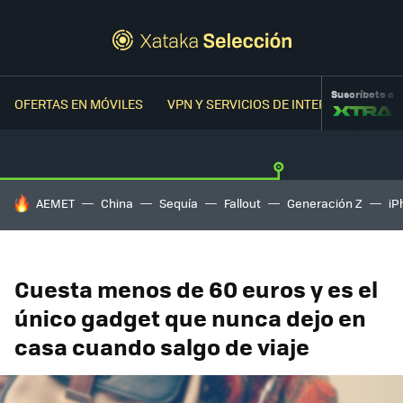
Suscríbete a
OFERTAS EN MÓVILES
VPN Y SERVICIOS DE INTERNET
OFER
HOY SE HABLA DE
AEMET
China
Sequía
Fallout
Generación Z
iP
Cuesta menos de 60 euros y es el
único gadget que nunca dejo en
casa cuando salgo de viaje