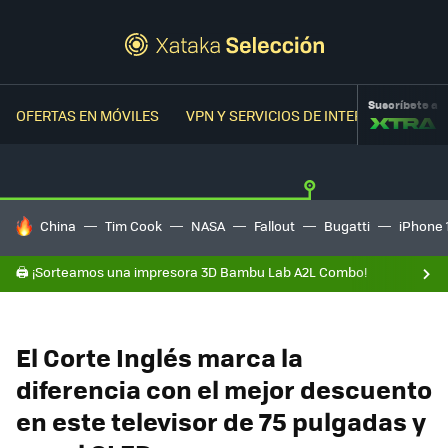
Suscríbete a
OFERTAS EN MÓVILES
VPN Y SERVICIOS DE INTERNET
OFER
HOY SE HABLA DE
China
Tim Cook
NASA
Fallout
Bugatti
iPhone 
🖨️ ¡Sorteamos una impresora 3D Bambu Lab A2L Combo!
El Corte Inglés marca la
diferencia con el mejor descuento
en este televisor de 75 pulgadas y