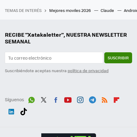
TEMAS DE INTERÉS
Mejores moviles 2026
Claude
Androi
RECIBE "Xatakaletter", NUESTRA NEWSLETTER
SEMANAL
SUSCRIBIR
Suscribiéndote aceptas nuestra
política de privacidad
Síguenos
Wh
Twit
Fac
You
Inst
Tele
RSS
Flip
ats
ter
ebo
tub
agr
gra
boa
Link
Tikt
App
ok
e
am
m
rd
edI
ok