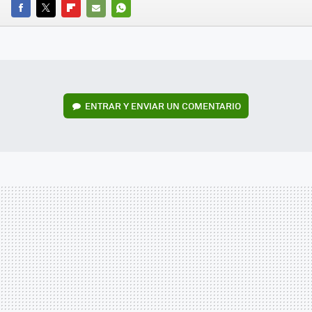
FACEBOOK
TWITTER
FLIPBOARD
E-
WHATSAPP
MAIL
ENTRAR Y ENVIAR UN COMENTARIO