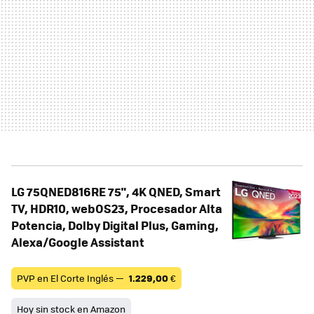
LG 75QNED816RE 75", 4K QNED, Smart
TV, HDR10, webOS23, Procesador Alta
Potencia, Dolby Digital Plus, Gaming,
Alexa/Google Assistant
PVP en El Corte Inglés —
1.229,00
€
Hoy sin stock en Amazon