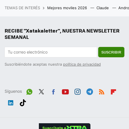
TEMAS DE INTERÉS
Mejores moviles 2026
Claude
Andro
RECIBE "Xatakaletter", NUESTRA NEWSLETTER
SEMANAL
SUSCRIBIR
Suscribiéndote aceptas nuestra
política de privacidad
Síguenos
Wh
Twit
Fac
You
Inst
Tele
RSS
Flip
ats
ter
ebo
tub
agr
gra
boa
Link
Tikt
App
ok
e
am
m
rd
edIn
ok
Suscríbete a