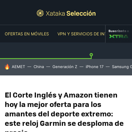
Suscríbete a
OFERTAS EN MÓVILES
VPN Y SERVICIOS DE INTERNET
O
HOY SE HABLA DE
AEMET
China
Generación Z
iPhone 17
Samsung G
El Corte Inglés y Amazon tienen
hoy la mejor oferta para los
amantes del deporte extremo:
este reloj Garmin se desploma de