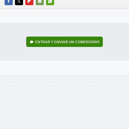
FACEBOOK
TWITTER
FLIPBOARD
E-
WHATSAPP
MAIL
ENTRAR Y ENVIAR UN COMENTARIO