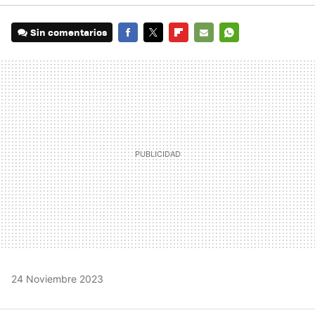
Sin comentarios
FACEBOOK
TWITTER
FLIPBOARD
E-
WHATSAPP
MAIL
24 Noviembre 2023