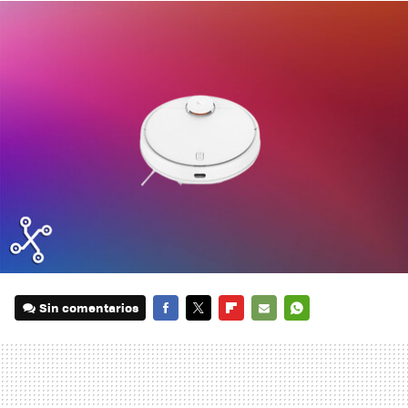
Sin comentarios
FACEBOOK
TWITTER
FLIPBOARD
E-
WHATSAPP
MAIL