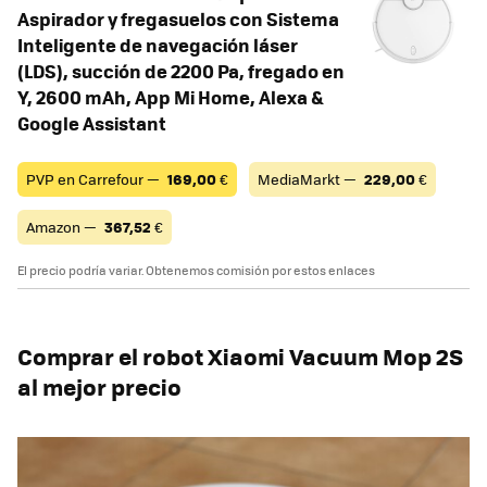
Aspirador y fregasuelos con Sistema
Inteligente de navegación láser
(LDS), succión de 2200 Pa, fregado en
Y, 2600 mAh, App Mi Home, Alexa &
Google Assistant
PVP en Carrefour —
169,00
€
MediaMarkt —
229,00
€
Amazon —
367,52
€
El precio podría variar. Obtenemos comisión por estos enlaces
Comprar el robot Xiaomi Vacuum Mop 2S
al mejor precio