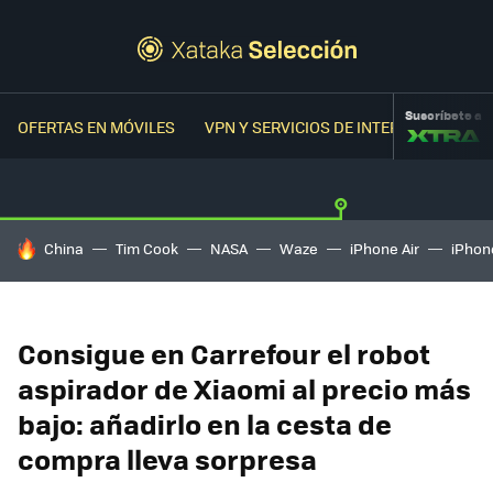
Suscríbete a
OFERTAS EN MÓVILES
VPN Y SERVICIOS DE INTERNET
OFER
HOY SE HABLA DE
China
Tim Cook
NASA
Waze
iPhone Air
iPhone
Consigue en Carrefour el robot
aspirador de Xiaomi al precio más
bajo: añadirlo en la cesta de
compra lleva sorpresa