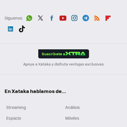
Síguenos
Wh
Twit
Fac
You
Inst
Tele
RSS
Flip
ats
ter
ebo
tub
agr
gra
boa
Link
Tikt
App
ok
e
am
m
rd
edI
ok
Suscríbete a
n
Apoya a Xataka y disfruta ventajas exclusivas
En Xataka hablamos de...
Streaming
Análisis
Espacio
Móviles