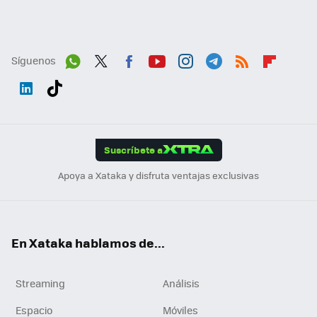
Síguenos
Wh
Twit
Fac
You
Inst
Tele
RSS
Flip
ats
ter
ebo
tub
agr
gra
boa
Link
Tikt
App
ok
e
am
m
rd
edI
ok
Suscríbete a
n
Apoya a Xataka y disfruta ventajas exclusivas
En Xataka hablamos de...
Streaming
Análisis
Espacio
Móviles