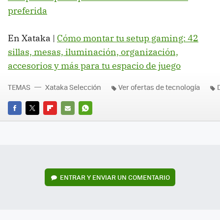
preferida
En Xataka |
Cómo montar tu setup gaming: 42
sillas, mesas, iluminación, organización,
accesorios y más para tu espacio de juego
TEMAS
Xataka Selección
Ver ofertas de tecnología
D
FACEBOOK
TWITTER
FLIPBOARD
E-
WHATSAPP
MAIL
ENTRAR Y ENVIAR UN COMENTARIO