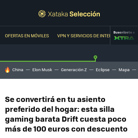
Suscríbete a
OFERTAS EN MÓVILES
VPN Y SERVICIOS DE INTERNET
OFER
HOY SE HABLA DE
China
Elon Musk
Generación Z
Eclipse
Mapa
Se convertirá en tu asiento
preferido del hogar: esta silla
gaming barata Drift cuesta poco
más de 100 euros con descuento