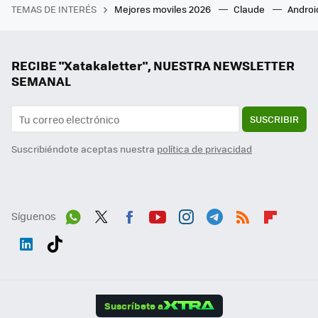
TEMAS DE INTERÉS
Mejores moviles 2026
Claude
Androi
RECIBE "Xatakaletter", NUESTRA NEWSLETTER
SEMANAL
SUSCRIBIR
Suscribiéndote aceptas nuestra
política de privacidad
Síguenos
Wh
Twit
Fac
You
Inst
Tele
RSS
Flip
ats
ter
ebo
tub
agr
gra
boa
Link
Tikt
App
ok
e
am
m
rd
edI
ok
Suscríbete a
n