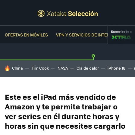
Suscríbete a
OFERTAS EN MÓVILES
VPN Y SERVICIOS DE INTERNET
OFER
HOY SE HABLA DE
China
Tim Cook
NASA
Ola de calor
iPhone 18
Este es el iPad más vendido de
Amazon y te permite trabajar o
ver series en él durante horas y
horas sin que necesites cargarlo