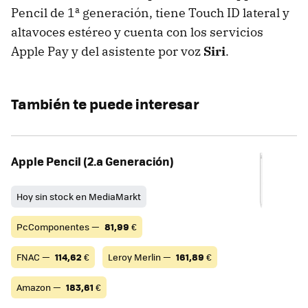
Pencil de 1ª generación, tiene Touch ID lateral y
altavoces estéreo y cuenta con los servicios
Apple Pay y del asistente por voz
Siri
.
También te puede interesar
Apple Pencil (2.a Generación)
Hoy sin stock en MediaMarkt
PcComponentes —
81,99
€
FNAC —
114,62
€
Leroy Merlin —
161,89
€
Amazon —
183,61
€