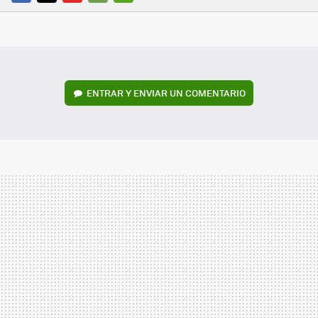
FACEBOOK
TWITTER
FLIPBOARD
E-
WHATSAPP
MAIL
ENTRAR Y ENVIAR UN COMENTARIO