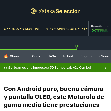
Suscríbete a
OFERTAS EN MÓVILES
VPN Y SERVICIOS DE INTERNET
OFER
HOY SE HABLA DE
China
Tim Cook
NASA
Fallout
Bugatti
iPhone 
🖨️ ¡Sorteamos una impresora 3D Bambu Lab A2L Combo!
Con Android puro, buena cámara
y pantalla OLED, este Motorola de
gama media tiene prestaciones