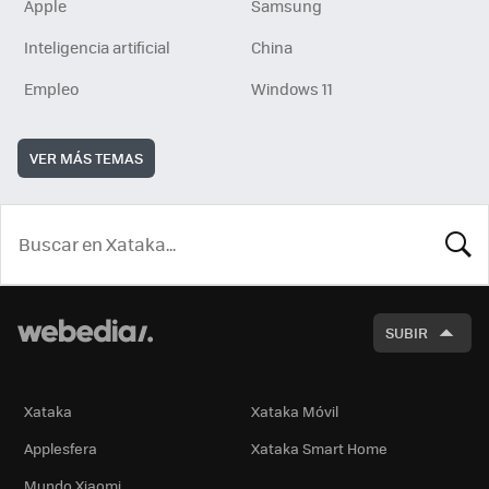
Apple
Samsung
Inteligencia artificial
China
Empleo
Windows 11
VER MÁS TEMAS
BUSCA
SUBIR
Xataka
Xataka Móvil
Applesfera
Xataka Smart Home
Mundo Xiaomi