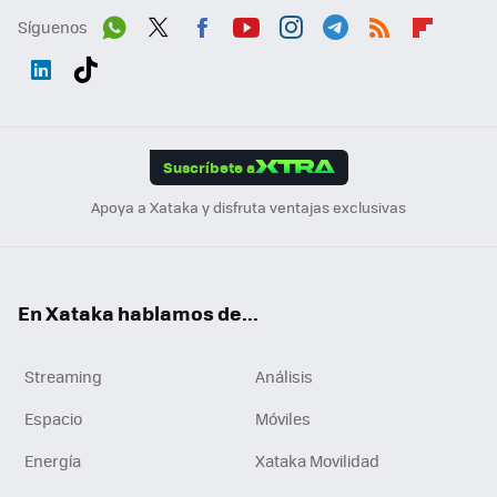
Síguenos
Wh
Twit
Fac
You
Inst
Tele
RSS
Flip
ats
ter
ebo
tub
agr
gra
boa
Link
Tikt
App
ok
e
am
m
rd
edI
ok
Suscríbete a
n
Apoya a Xataka y disfruta ventajas exclusivas
En Xataka hablamos de...
Streaming
Análisis
Espacio
Móviles
Energía
Xataka Movilidad