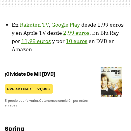
En
Rakuten TV
,
Google Play
desde 1,99 euros
y en Apple TV desde
2,99 euros
. En Blu Ray
por
11,99 euros
y por
10 euros
en DVD en
Amazon
¡Olvídate De Mi! [DVD]
PVP en FNAC —
21,99
€
El precio podría variar. Obtenemos comisión por estos
enlaces
Spring