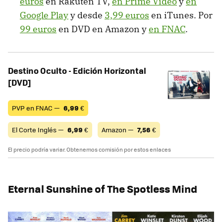
euros
en Rakuten TV,
en Prime Video
y
en
Google Play
y desde
3,99 euros
en iTunes. Por
99 euros
en DVD en Amazon y
en FNAC
.
Destino Oculto - Edición Horizontal
[DVD]
PVP en FNAC —
6,99
€
El Corte Inglés —
6,99
€
Amazon —
7,56
€
El precio podría variar. Obtenemos comisión por estos enlaces
Eternal Sunshine of The Spotless Mind