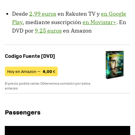
Desde
2,99 euros
en Rakuten TV y
en Google
Play
, mediante suscripción
en Movistar+
. En
DVD por
9,25 euros
en Amazon
Codigo Fuente [DVD]
Hoy en Amazon —
6,00
€
El precio podría variar. Obtenemos comisión por estos
enlaces
Passengers