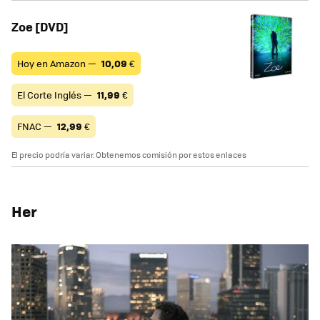
Zoe [DVD]
Hoy en Amazon —
10,09
€
El Corte Inglés —
11,99
€
FNAC —
12,99
€
El precio podría variar. Obtenemos comisión por estos enlaces
Her