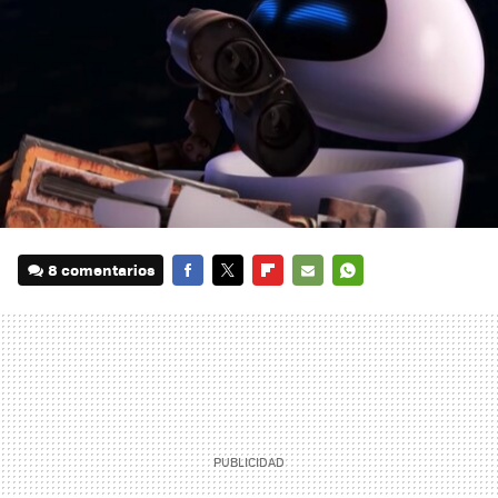
8 comentarios
FACEBOOK
TWITTER
FLIPBOARD
E-
WHATSAPP
MAIL