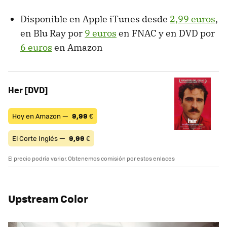
Disponible en Apple iTunes desde
2,99 euros
,
en Blu Ray por
9 euros
en FNAC y en DVD por
6 euros
en Amazon
Her [DVD]
Hoy en Amazon —
9,99
€
El Corte Inglés —
9,99
€
El precio podría variar. Obtenemos comisión por estos enlaces
Upstream Color