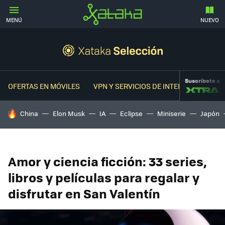
MENÚ
NUEVO
Suscríbete a
OFERTAS EN MÓVILES
VPN Y SERVICIOS DE INTERNET
OFER
HOY SE HABLA DE
China
Elon Musk
IA
Eclipse
Miniserie
Japón
Amor y ciencia ficción: 33 series,
libros y películas para regalar y
disfrutar en San Valentín