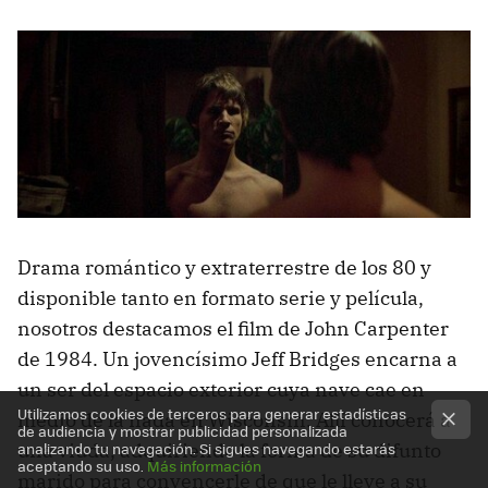
Drama romántico y extraterrestre de los 80 y
disponible tanto en formato serie y película,
nosotros destacamos el film de John Carpenter
de 1984. Un jovencísimo Jeff Bridges encarna a
un ser del espacio exterior cuya nave cae en
Utilizamos cookies de terceros para generar estadísticas
medio de la nada en Wisconsin. Allí conocerá a
de audiencia y mostrar publicidad personalizada
una viuda, adquiriendo la forma de su difunto
analizando tu navegación. Si sigues navegando estarás
aceptando su uso.
Más información
marido para convencerle de que le lleve a su