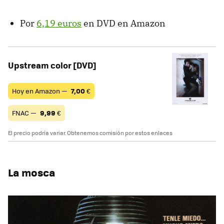
Por
6,19 euros
en DVD en Amazon
Upstream color [DVD]
Hoy en Amazon —
7,00
€
FNAC —
9,99
€
El precio podría variar. Obtenemos comisión por estos enlaces
La mosca