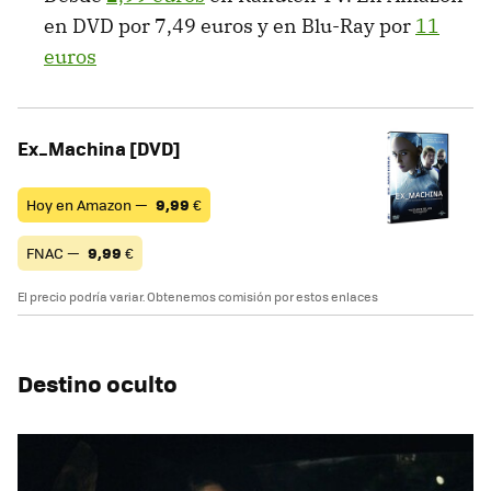
en DVD por 7,49 euros y en Blu-Ray por
11
euros
Ex_Machina [DVD]
Hoy en Amazon —
9,99
€
FNAC —
9,99
€
El precio podría variar. Obtenemos comisión por estos enlaces
Destino oculto