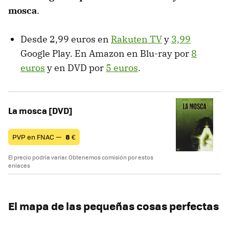
mosca
.
Desde 2,99 euros en
Rakuten TV
y
3,99
Google Play. En Amazon en Blu-ray por
8
euros
y en DVD por
5 euros
.
La mosca [DVD]
PVP en FNAC —
8
€
El precio podría variar. Obtenemos comisión por estos
enlaces
El mapa de las pequeñas cosas perfectas