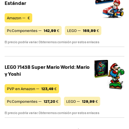
Estándar
Amazon —
€
PcComponentes —
142,99
€
LEGO —
169,99
€
El precio podría variar. Obtenemos comisión por estos enlaces
LEGO 71438 Super Mario World: Mario
y Yoshi
PVP en Amazon —
123,49
€
PcComponentes —
127,20
€
LEGO —
129,99
€
El precio podría variar. Obtenemos comisión por estos enlaces