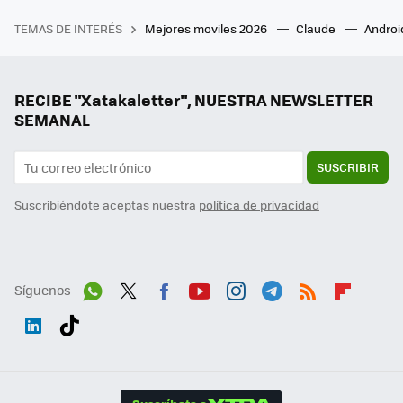
TEMAS DE INTERÉS
Mejores moviles 2026
Claude
Androi
RECIBE "Xatakaletter", NUESTRA NEWSLETTER
SEMANAL
SUSCRIBIR
Suscribiéndote aceptas nuestra
política de privacidad
Síguenos
Wh
Twit
Fac
You
Inst
Tele
RSS
Flip
ats
ter
ebo
tub
agr
gra
boa
Link
Tikt
App
ok
e
am
m
rd
edI
ok