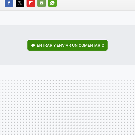
FACEBOOK
TWITTER
FLIPBOARD
E-
WHATSAPP
MAIL
ENTRAR Y ENVIAR UN COMENTARIO