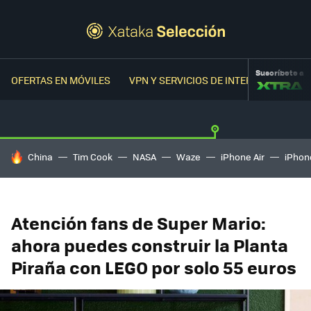
Suscríbete a
OFERTAS EN MÓVILES
VPN Y SERVICIOS DE INTERNET
OFER
HOY SE HABLA DE
China
Tim Cook
NASA
Waze
iPhone Air
iPhone
Atención fans de Super Mario:
ahora puedes construir la Planta
Piraña con LEGO por solo 55 euros