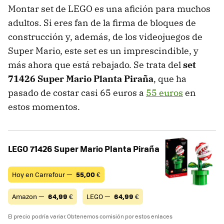
Montar set de LEGO es una afición para muchos
adultos. Si eres fan de la firma de bloques de
construcción y, además, de los videojuegos de
Super Mario, este set es un imprescindible, y
más ahora que está rebajado. Se trata del
set
71426 Super Mario Planta Piraña
, que ha
pasado de costar casi 65 euros a
55 euros
en
estos momentos.
LEGO 71426 Super Mario Planta Piraña
Hoy en Carrefour —
55,00
€
Amazon —
64,99
€
LEGO —
64,99
€
El precio podría variar. Obtenemos comisión por estos enlaces