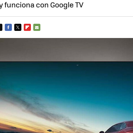
y funciona con Google TV
FACEBOOK
TWITTER
FLIPBOARD
E-
MAIL