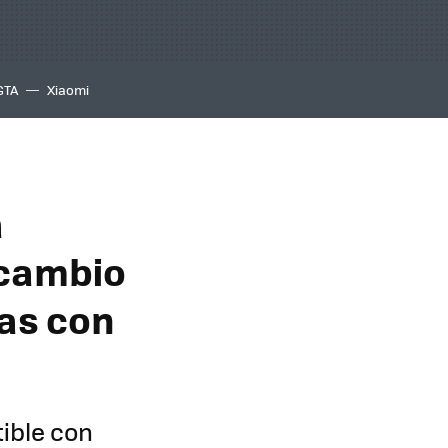
GTA
Xiaomi
a
ecambio
sas con
ible con