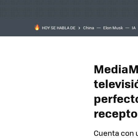
HOY SE HABLA DE
China
Elon Musk
IA
MediaMa
televis
perfect
recepto
Cuenta con 