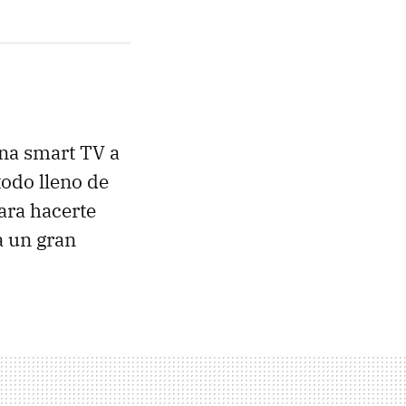
una smart TV a
todo lleno de
ara hacerte
a un gran