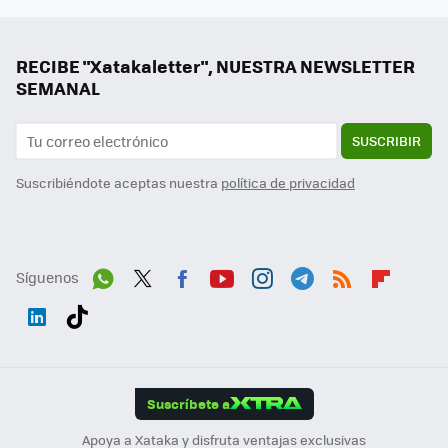
RECIBE "Xatakaletter", NUESTRA NEWSLETTER
SEMANAL
SUSCRIBIR
Suscribiéndote aceptas nuestra
política de privacidad
Síguenos
Wh
Twit
Fac
You
Inst
Tele
RSS
Flip
ats
ter
ebo
tub
agr
gra
boa
Link
Tikt
App
ok
e
am
m
rd
edI
ok
Suscríbete a
n
Apoya a Xataka y disfruta ventajas exclusivas