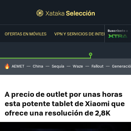
Suscríbete a
OFERTAS EN MÓVILES
VPN Y SERVICIOS DE INTERNET
OFER
HOY SE HABLA DE
AEMET
China
Sequía
Waze
Fallout
Generació
A precio de outlet por unas horas
esta potente tablet de Xiaomi que
ofrece una resolución de 2,8K