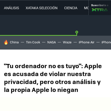
Suscríbete a
ANÁLISIS
XATAKA SELECCIÓN
CIENCIA
MOVILIDAD
HOY SE HABLA DE
China
Tim Cook
NASA
Waze
iPhone Air
iPhone
"Tu ordenador no es tuyo": Apple
es acusada de violar nuestra
privacidad, pero otros análisis y
la propia Apple lo niegan