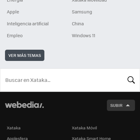
Apple
Samsung
Inteligencia artificial
China
Empleo
Windows 11
VER MÁS TEMAS
BUSCA
SUBIR
Xataka
Xataka Móvil
Applesfera
Xataka Smart Home