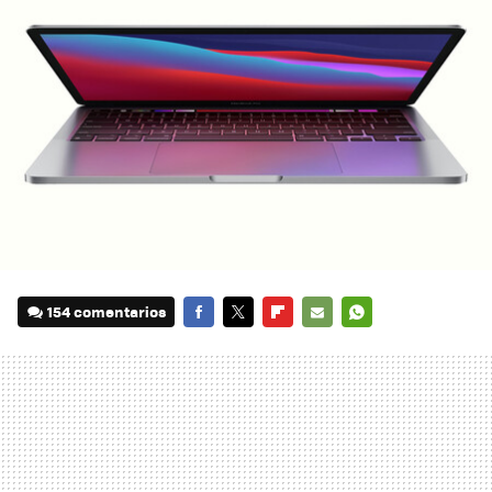
154 comentarios
FACEBOOK
TWITTER
FLIPBOARD
E-
WHATSAPP
MAIL