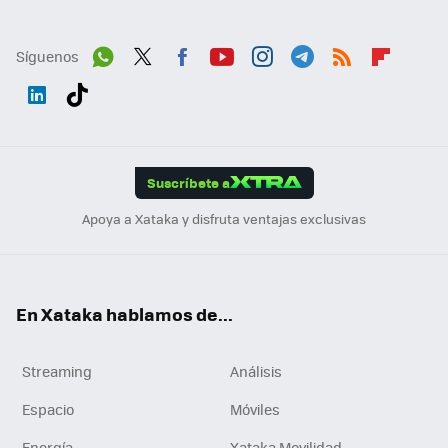
Síguenos
Wh
Twit
Fac
You
Inst
Tele
RSS
Flip
ats
ter
ebo
tub
agr
gra
boa
Link
Tikt
App
ok
e
am
m
rd
edI
ok
Suscríbete a
n
Apoya a Xataka y disfruta ventajas exclusivas
En Xataka hablamos de...
Streaming
Análisis
Espacio
Móviles
Energía
Xataka Movilidad