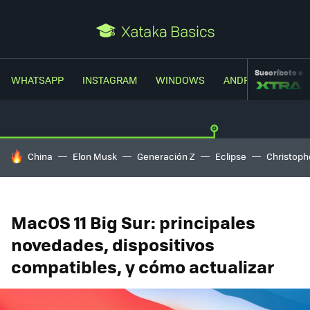
Suscríbete a
WHATSAPP
INSTAGRAM
WINDOWS
ANDROID
TRUC
HOY SE HABLA DE
China
Elon Musk
Generación Z
Eclipse
Christoph
MacOS 11 Big Sur: principales
novedades, dispositivos
compatibles, y cómo actualizar