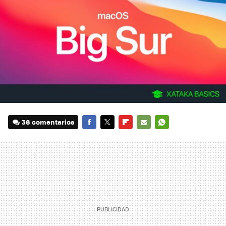
36 comentarios
FACEBOOK
TWITTER
FLIPBOARD
E-
WHATSAPP
MAIL