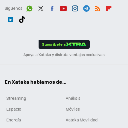
Síguenos
Wh
Twit
Fac
You
Inst
Tele
RSS
Flip
ats
ter
ebo
tub
agr
gra
boa
Link
Tikt
App
ok
e
am
m
rd
edI
ok
Suscríbete a
n
Apoya a Xataka y disfruta ventajas exclusivas
En Xataka hablamos de...
Streaming
Análisis
Espacio
Móviles
Energía
Xataka Movilidad