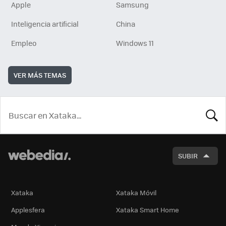
Apple
Samsung
Inteligencia artificial
China
Empleo
Windows 11
VER MÁS TEMAS
BUSCA
SUBIR
Xataka
Xataka Móvil
Applesfera
Xataka Smart Home