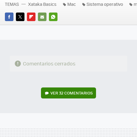
TEMAS
Xataka Basics
Mac
Sistema operativo
m
FACEBOOK
TWITTER
FLIPBOARD
E-
WHATSAPP
MAIL
Comentarios cerrados
VER
32 COMENTARIOS