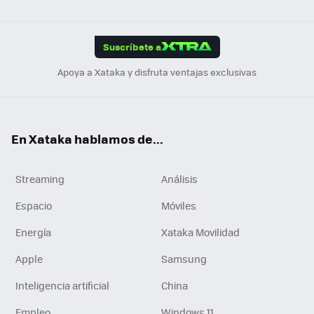
ats
ter
ebo
tub
agr
gra
boa
Link
Tikt
App
ok
e
am
m
rd
edI
ok
Suscríbete a
n
Apoya a Xataka y disfruta ventajas exclusivas
En Xataka hablamos de...
Streaming
Análisis
Espacio
Móviles
Energía
Xataka Movilidad
Apple
Samsung
Inteligencia artificial
China
Empleo
Windows 11