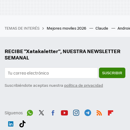
TEMAS DE INTERÉS
Mejores moviles 2026
Claude
Androi
RECIBE "Xatakaletter", NUESTRA NEWSLETTER
SEMANAL
SUSCRIBIR
Suscribiéndote aceptas nuestra
política de privacidad
Síguenos
Wh
Twit
Fac
You
Inst
Tele
RSS
Flip