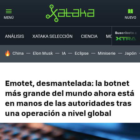
MENÚ
NUEVO
Suscríbete a
ANÁLISIS
XATAKA SELECCIÓN
CIENCIA
MOVILIDAD
HOY SE HABLA DE
China
Elon Musk
IA
Eclipse
Miniserie
Japón
Emotet, desmantelada: la botnet
más grande del mundo ahora está
en manos de las autoridades tras
una operación a nivel global