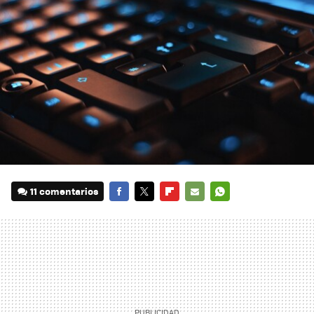
11 comentarios
FACEBOOK
TWITTER
FLIPBOARD
E-
WHATSAPP
MAIL