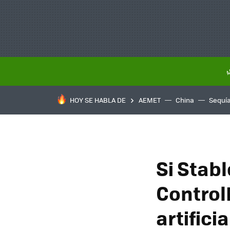
HOY SE HABLA DE
AEMET
China
Sequí
Si Stabl
ControlN
artifici