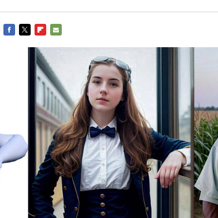
FACEBOOK
TWITTER
FLIPBOARD
E-
MAIL