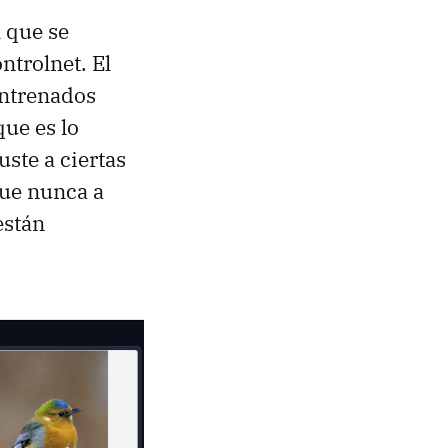
 que se
ntrolnet. El
entrenados
que es lo
uste a ciertas
que nunca a
están