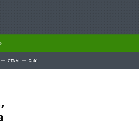
GTA VI
Café
,
a