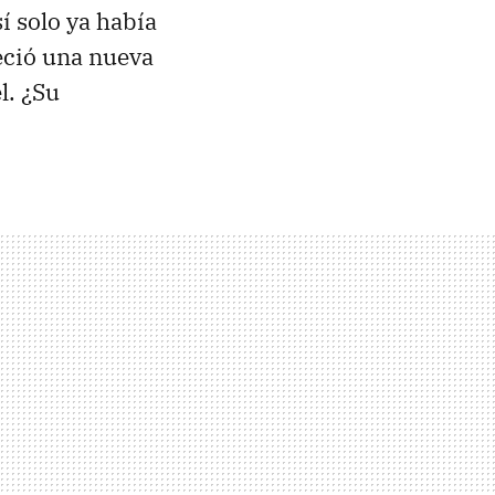
í solo ya había
eció una nueva
l. ¿Su