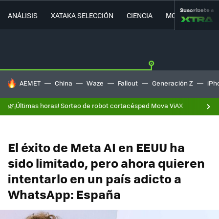
Suscríbete a
ANÁLISIS
XATAKA SELECCIÓN
CIENCIA
MOVILIDAD
HOY SE HABLA DE
AEMET
China
Waze
Fallout
Generación Z
iPh
🌿¡Últimas horas! Sorteo de robot cortacésped Mova ViAX
El éxito de Meta AI en EEUU ha
sido limitado, pero ahora quieren
intentarlo en un país adicto a
WhatsApp: España