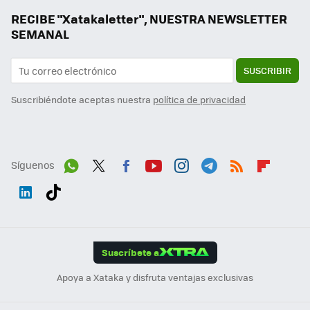
RECIBE "Xatakaletter", NUESTRA NEWSLETTER
SEMANAL
SUSCRIBIR
Suscribiéndote aceptas nuestra
política de privacidad
Síguenos
Wh
Twit
Fac
You
Inst
Tele
RSS
Flip
ats
ter
ebo
tub
agr
gra
boa
Link
Tikt
App
ok
e
am
m
rd
edI
ok
Suscríbete a
n
Apoya a Xataka y disfruta ventajas exclusivas