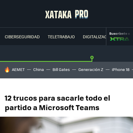
Suscríbete a
CIBERSEGURIDAD
TELETRABAJO
DIGITALIZACIÓN
CLOU
HOY SE HABLA DE
AEMET
China
Bill Gates
Generación Z
iPhone 18
12 trucos para sacarle todo el
partido a Microsoft Teams