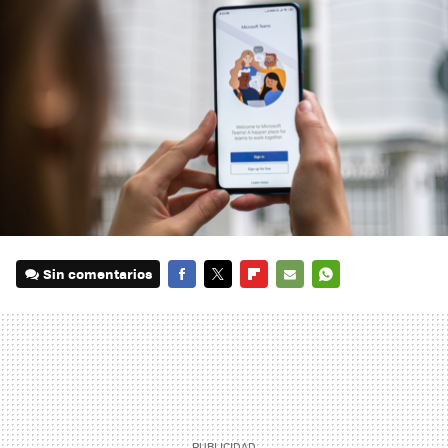
Sin comentarios
FACEBOOK
TWITTER
FLIPBOARD
E-
WHATSAPP
MAIL