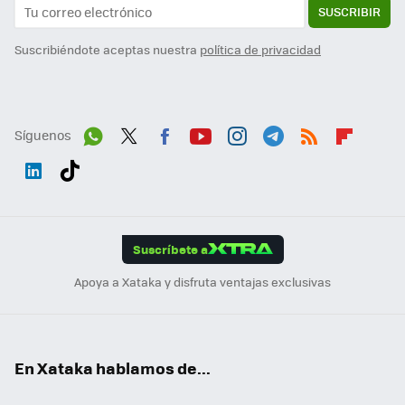
SUSCRIBIR
Suscribiéndote aceptas nuestra
política de privacidad
Síguenos
Wh
Twit
Fac
You
Inst
Tele
RSS
Flip
ats
ter
ebo
tub
agr
gra
boa
Link
Tikt
App
ok
e
am
m
rd
edI
ok
Suscríbete a
n
Apoya a Xataka y disfruta ventajas exclusivas
En Xataka hablamos de...