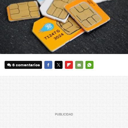
6 comentarios
FACEBOOK
TWITTER
FLIPBOARD
E-
WHATSAPP
MAIL