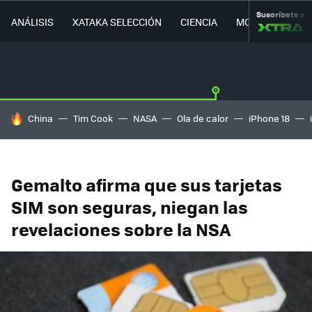
Suscríbete a
ANÁLISIS
XATAKA SELECCIÓN
CIENCIA
MOVILIDAD
HOY SE HABLA DE
China
Tim Cook
NASA
Ola de calor
iPhone 18
Gemalto afirma que sus tarjetas
SIM son seguras, niegan las
revelaciones sobre la NSA