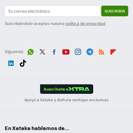
SUSCRIBIR
Suscribiéndote aceptas nuestra
política de privacidad
Síguenos
Wh
Twit
Fac
You
Inst
Tele
RSS
Flip
ats
ter
ebo
tub
agr
gra
boa
Link
Tikt
App
ok
e
am
m
rd
edI
ok
Suscríbete a
n
Apoya a Xataka y disfruta ventajas exclusivas
En Xataka hablamos de...