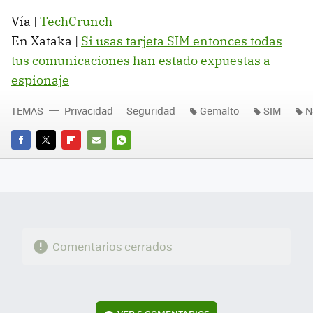
Vía |
TechCrunch
En Xataka |
Si usas tarjeta SIM entonces todas
tus comunicaciones han estado expuestas a
espionaje
TEMAS
Privacidad
Seguridad
Gemalto
SIM
N
FACEBOOK
TWITTER
FLIPBOARD
E-
WHATSAPP
MAIL
Comentarios cerrados