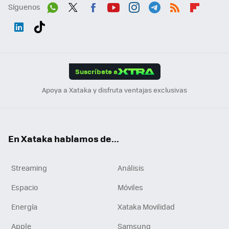
Síguenos
Wh
Twit
Fac
You
Inst
Tele
RSS
Flip
ats
ter
ebo
tub
agr
gra
boa
Link
Tikt
App
ok
e
am
m
rd
edI
ok
Suscríbete a
n
Apoya a Xataka y disfruta ventajas exclusivas
En Xataka hablamos de...
Streaming
Análisis
Espacio
Móviles
Energía
Xataka Movilidad
Apple
Samsung