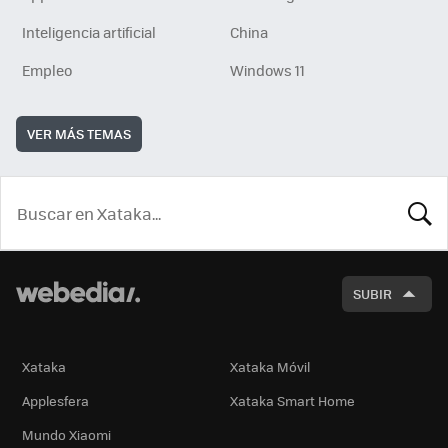
Inteligencia artificial
China
Empleo
Windows 11
VER MÁS TEMAS
BUSCA
SUBIR
Xataka
Xataka Móvil
Applesfera
Xataka Smart Home
Mundo Xiaomi