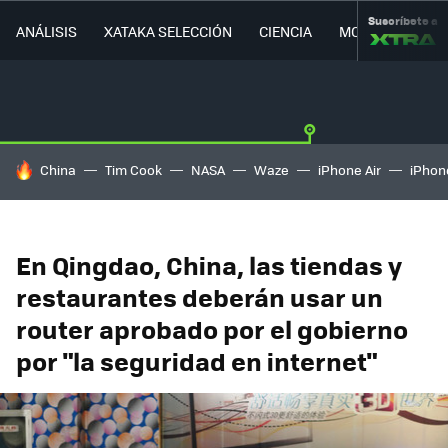
Suscríbete a
ANÁLISIS
XATAKA SELECCIÓN
CIENCIA
MOVILIDAD
HOY SE HABLA DE
China
Tim Cook
NASA
Waze
iPhone Air
iPhone
En Qingdao, China, las tiendas y
restaurantes deberán usar un
router aprobado por el gobierno
por "la seguridad en internet"