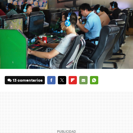
13 comentarios
FACEBOOK
TWITTER
FLIPBOARD
E-
WHATSAPP
MAIL