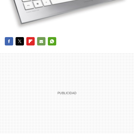
FACEBOOK
TWITTER
FLIPBOARD
E-
WHATSAPP
MAIL