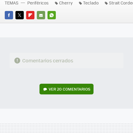
TEMAS
Periféricos
Cherry
Teclado
Strait Cord
FACEBOOK
TWITTER
FLIPBOARD
E-
WHATSAPP
MAIL
Comentarios cerrados
VER
20 COMENTARIOS