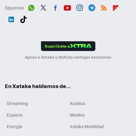
Síguenos
Wh
Twit
Fac
You
Inst
Tele
RSS
Flip
ats
ter
ebo
tub
agr
gra
boa
Link
Tikt
App
ok
e
am
m
rd
edI
ok
Suscríbete a
n
Apoya a Xataka y disfruta ventajas exclusivas
En Xataka hablamos de...
Streaming
Análisis
Espacio
Móviles
Energía
Xataka Movilidad