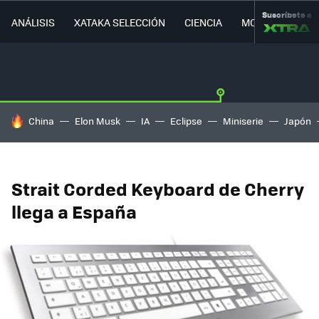
Suscríbete a
ANÁLISIS
XATAKA SELECCIÓN
CIENCIA
MOVILIDAD
HOY SE HABLA DE
China
Elon Musk
IA
Eclipse
Miniserie
Japón
Strait Corded Keyboard de Cherry
llega a España