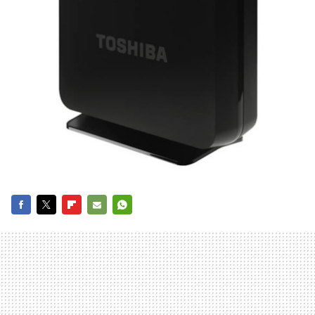
FACEBOOK
TWITTER
FLIPBOARD
E-
WHATSAPP
MAIL