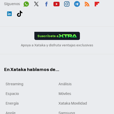
Síguenos
Wh
Twit
Fac
You
Inst
Tele
RSS
Flip
ats
ter
ebo
tub
agr
gra
boa
Link
Tikt
App
ok
e
am
m
rd
edI
ok
Suscríbete a
n
Apoya a Xataka y disfruta ventajas exclusivas
En Xataka hablamos de...
Streaming
Análisis
Espacio
Móviles
Energía
Xataka Movilidad
Apple
Samsung