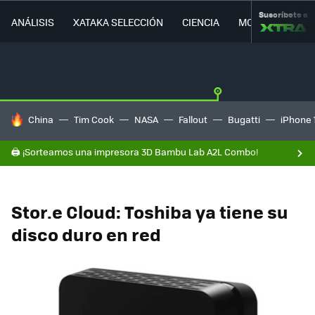
Suscríbete a
ANÁLISIS
XATAKA SELECCIÓN
CIENCIA
MOVILIDAD
HOY SE HABLA DE
China
Tim Cook
NASA
Fallout
Bugatti
iPhone 
🖨️ ¡Sorteamos una impresora 3D Bambu Lab A2L Combo!
Stor.e Cloud: Toshiba ya tiene su
disco duro en red