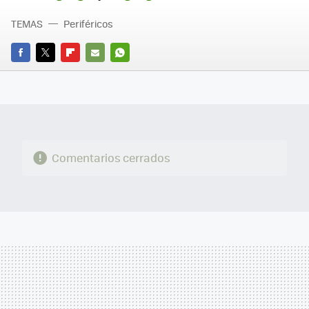
TEMAS
Periféricos
FACEBOOK
TWITTER
FLIPBOARD
E-
WHATSAPP
MAIL
Comentarios cerrados