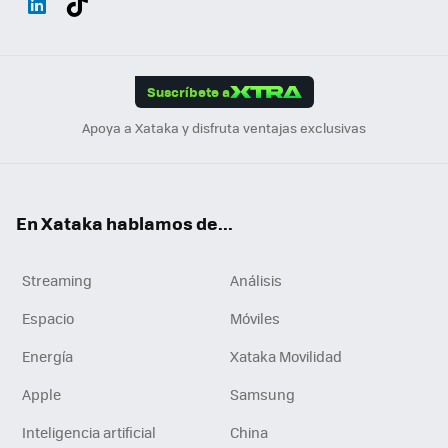
ats
ter
ebo
tub
agr
gra
boa
Link
Tikt
App
ok
e
am
m
rd
edI
ok
Suscríbete a
n
Apoya a Xataka y disfruta ventajas exclusivas
En Xataka hablamos de...
Streaming
Análisis
Espacio
Móviles
Energía
Xataka Movilidad
Apple
Samsung
Inteligencia artificial
China