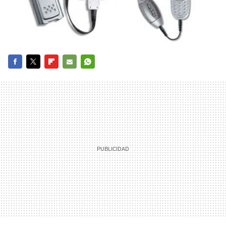
FACEBOOK
TWITTER
FLIPBOARD
E-
WHATSAPP
MAIL