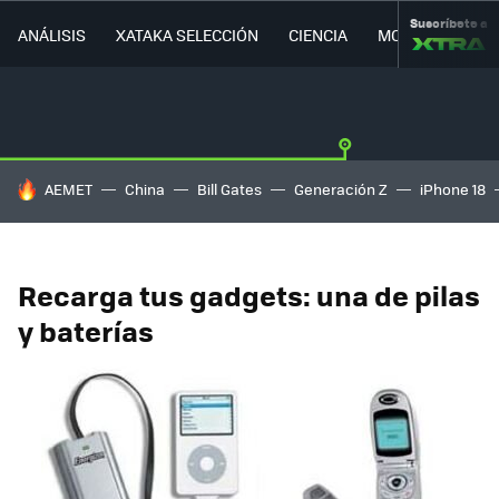
Suscríbete a
ANÁLISIS
XATAKA SELECCIÓN
CIENCIA
MOVILIDAD
HOY SE HABLA DE
AEMET
China
Bill Gates
Generación Z
iPhone 18
Recarga tus gadgets: una de pilas
y baterías