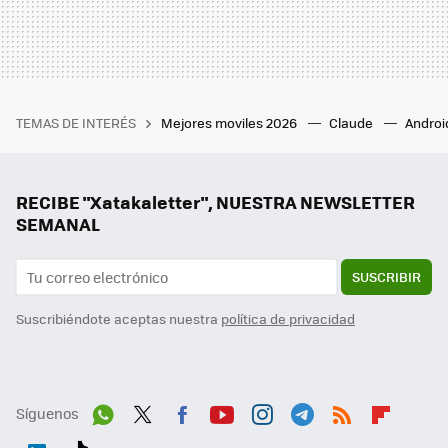
TEMAS DE INTERÉS
Mejores moviles 2026
Claude
Androi
RECIBE "Xatakaletter", NUESTRA NEWSLETTER
SEMANAL
SUSCRIBIR
Suscribiéndote aceptas nuestra
política de privacidad
Síguenos
Wh
Twit
Fac
You
Inst
Tele
RSS
Flip