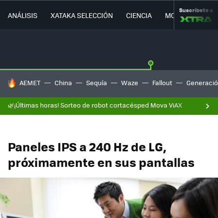
Suscríbete a
ANÁLISIS
XATAKA SELECCIÓN
CIENCIA
MOVILIDAD
HOY SE HABLA DE
AEMET
China
Sequía
Waze
Fallout
Generació
🌿¡Últimas horas! Sorteo de robot cortacésped Mova ViAX
Paneles IPS a 240 Hz de LG,
próximamente en sus pantallas