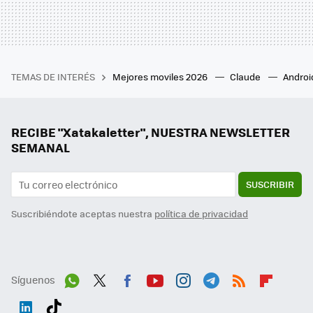
TEMAS DE INTERÉS
Mejores moviles 2026
Claude
Androi
RECIBE "Xatakaletter", NUESTRA NEWSLETTER
SEMANAL
SUSCRIBIR
Suscribiéndote aceptas nuestra
política de privacidad
Síguenos
Wh
Twit
Fac
You
Inst
Tele
RSS
Flip