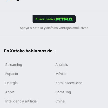
ats
ter
ebo
tub
agr
gra
boa
Link
Tikt
App
ok
e
am
m
rd
edI
ok
Suscríbete a
n
Apoya a Xataka y disfruta ventajas exclusivas
En Xataka hablamos de...
Streaming
Análisis
Espacio
Móviles
Energía
Xataka Movilidad
Apple
Samsung
Inteligencia artificial
China