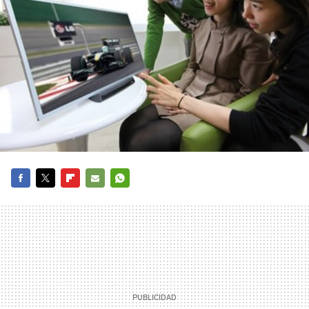
FACEBOOK
TWITTER
FLIPBOARD
E-
WHATSAPP
MAIL