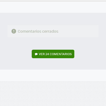
FACEBOOK
TWITTER
FLIPBOARD
E-
WHATSAPP
MAIL
Comentarios cerrados
VER
24 COMENTARIOS