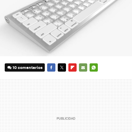
10 comentarios
FACEBOOK
TWITTER
FLIPBOARD
E-
WHATSAPP
MAIL