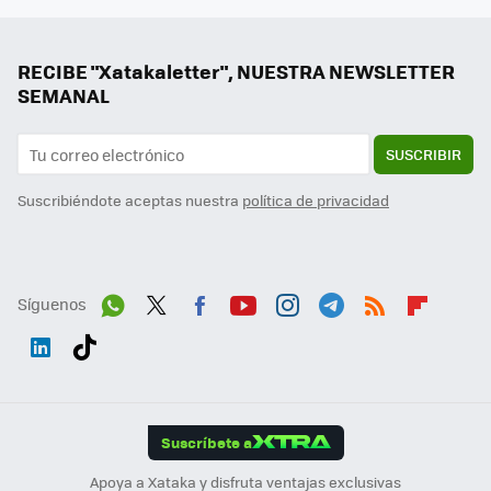
RECIBE "Xatakaletter", NUESTRA NEWSLETTER
SEMANAL
SUSCRIBIR
Suscribiéndote aceptas nuestra
política de privacidad
Síguenos
Wh
Twit
Fac
You
Inst
Tele
RSS
Flip
ats
ter
ebo
tub
agr
gra
boa
Link
Tikt
App
ok
e
am
m
rd
edI
ok
Suscríbete a
n
Apoya a Xataka y disfruta ventajas exclusivas