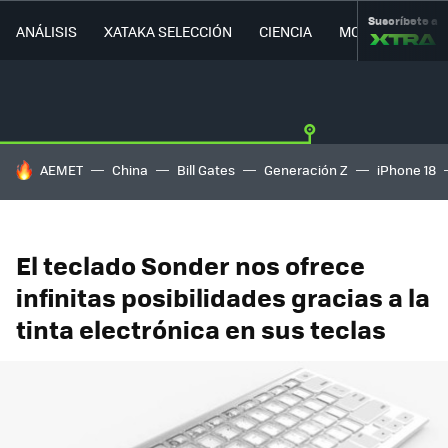
Suscríbete a
ANÁLISIS
XATAKA SELECCIÓN
CIENCIA
MOVILIDAD
HOY SE HABLA DE
AEMET
China
Bill Gates
Generación Z
iPhone 18
El teclado Sonder nos ofrece
infinitas posibilidades gracias a la
tinta electrónica en sus teclas