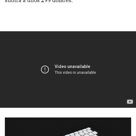
subirá a unos 299 dólares.