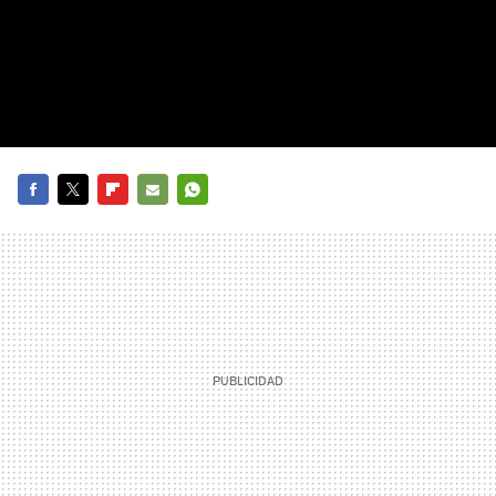
FACEBOOK
TWITTER
FLIPBOARD
E-
WHATSAPP
MAIL