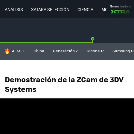
Suscríbete a
ANÁLISIS
XATAKA SELECCIÓN
CIENCIA
MOVILIDAD
HOY SE HABLA DE
AEMET
China
Generación Z
iPhone 17
Samsung G
Demostración de la ZCam de 3DV
Systems