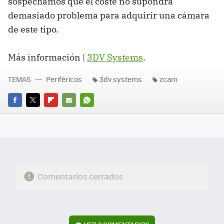
sospechamos que el coste no supondrá
demasiado problema para adquirir una cámara
de este tipo.
Más información |
3DV Systems
.
TEMAS
Periféricos
3dv systems
zcam
FACEBOOK
TWITTER
FLIPBOARD
E-
WHATSAPP
MAIL
Comentarios cerrados