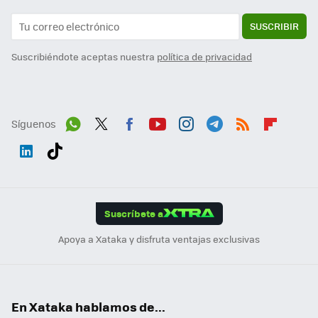
SUSCRIBIR
Suscribiéndote aceptas nuestra
política de privacidad
Síguenos
Wh
Twit
Fac
You
Inst
Tele
RSS
Flip
ats
ter
ebo
tub
agr
gra
boa
Link
Tikt
App
ok
e
am
m
rd
edI
ok
Suscríbete a
n
Apoya a Xataka y disfruta ventajas exclusivas
En Xataka hablamos de...