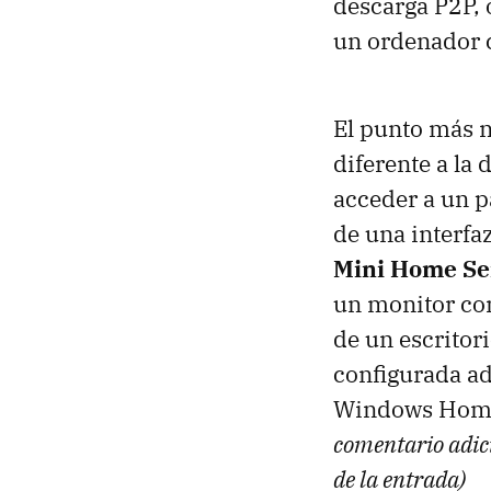
descarga P2P, 
un ordenador 
El punto más n
diferente a la 
acceder a un pa
de una interfa
Mini Home Se
un monitor con
de un escritor
configurada a
Windows Home
comentario adicio
de la entrada)