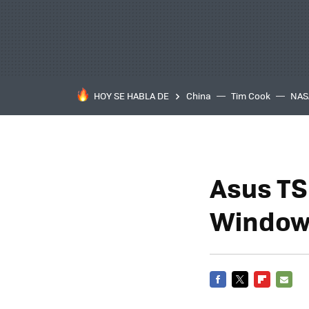
HOY SE HABLA DE
China
Tim Cook
NAS
Asus TS
Window
FACEBOOK
TWITTER
FLIPBOARD
E-