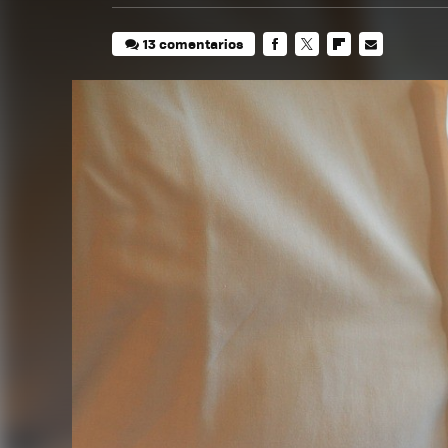
13 comentarios
FACEBOOK
TWITTER
FLIPBOARD
E-
MAIL