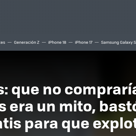
tes
Generación Z
iPhone 18
iPhone 17
Samsung Galaxy 
s: que no comprarí
s era un mito, bas
tis para que explo