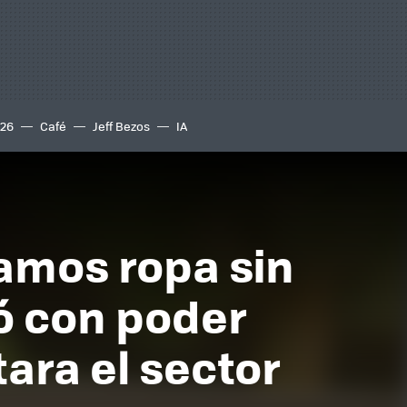
S26
Café
Jeff Bezos
IA
amos ropa sin
tó con poder
tara el sector