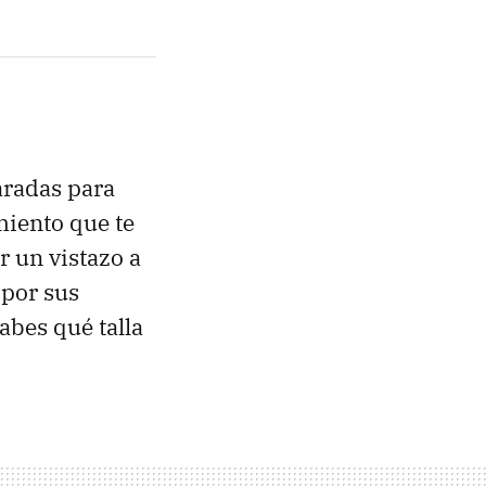
aradas para
miento que te
r un vistazo a
 por sus
abes qué talla