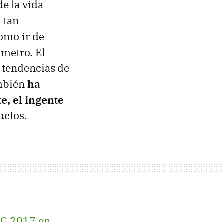
de la vida
 tan
omo ir de
 metro. El
 tendencias de
ambién
ha
e, el ingente
uctos.
2C 2017 en