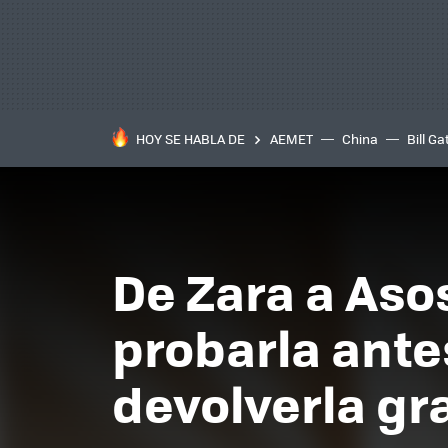
HOY SE HABLA DE
AEMET
China
Bill Ga
De Zara a Aso
probarla ante
devolverla gra