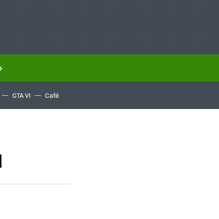
GTA VI
Café
d