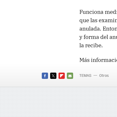
Funciona medi
que las examin
anulada. Enton
y forma del an
la recibe.
Más informaci
TEMAS
Otros
FACEBOOK
TWITTER
FLIPBOARD
E-
MAIL