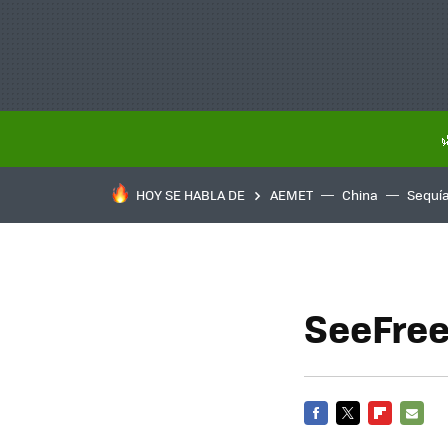
HOY SE HABLA DE
AEMET
China
Sequí
SeeFree 
FACEBOOK
TWITTER
FLIPBOARD
E-