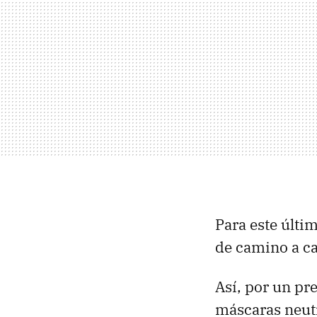
Para este últi
de camino a ca
Así, por un pr
máscaras neutr