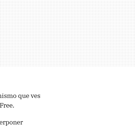
 mismo que ves
Free.
terponer