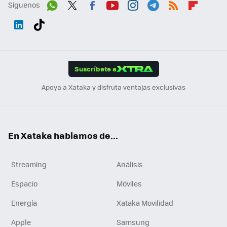
Síguenos
Wh
Twit
Fac
You
Inst
Tele
RSS
Flip
ats
ter
ebo
tub
agr
gra
boa
Link
Tikt
App
ok
e
am
m
rd
edI
ok
Suscríbete a
n
Apoya a Xataka y disfruta ventajas exclusivas
En Xataka hablamos de...
Streaming
Análisis
Espacio
Móviles
Energía
Xataka Movilidad
Apple
Samsung