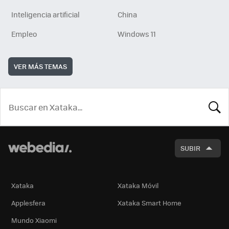
Inteligencia artificial
China
Empleo
Windows 11
VER MÁS TEMAS
BUSCA
SUBIR
Xataka
Xataka Móvil
Applesfera
Xataka Smart Home
Mundo Xiaomi