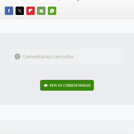
FACEBOOK
TWITTER
FLIPBOARD
E-
WHATSAPP
MAIL
Comentarios cerrados
VER
10 COMENTARIOS