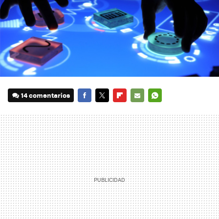
14 comentarios
FACEBOOK
TWITTER
FLIPBOARD
E-
WHATSAPP
MAIL