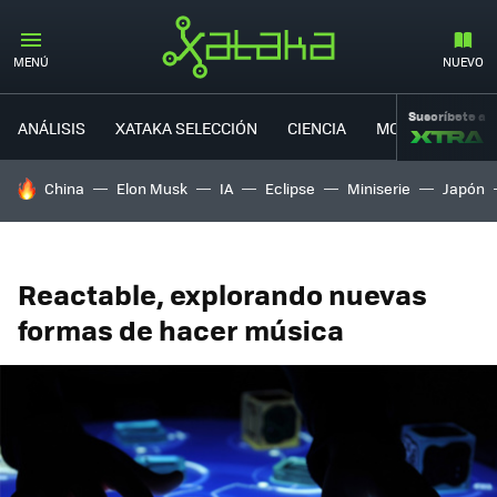
MENÚ
NUEVO
Suscríbete a
ANÁLISIS
XATAKA SELECCIÓN
CIENCIA
MOVILIDAD
HOY SE HABLA DE
China
Elon Musk
IA
Eclipse
Miniserie
Japón
Reactable, explorando nuevas
formas de hacer música