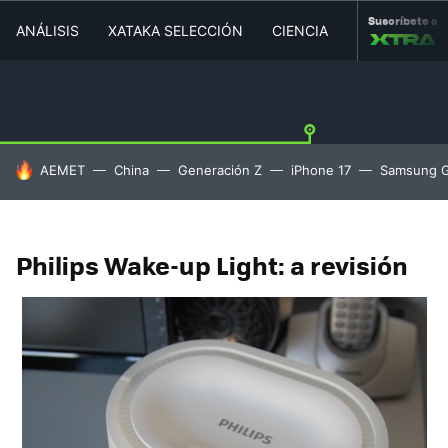
Suscríbete a
ANÁLISIS
XATAKA SELECCIÓN
CIENCIA
MOVILIDAD
HOY SE HABLA DE
AEMET
China
Generación Z
iPhone 17
Samsung G
Philips Wake-up Light: a revisión