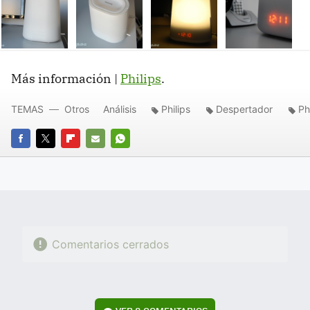
Más información |
Philips
.
TEMAS
Otros
Análisis
Philips
Despertador
Ph
FACEBOOK
TWITTER
FLIPBOARD
E-
WHATSAPP
MAIL
Comentarios cerrados