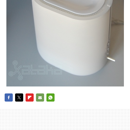
FACEBOOK
TWITTER
FLIPBOARD
E-
WHATSAPP
MAIL