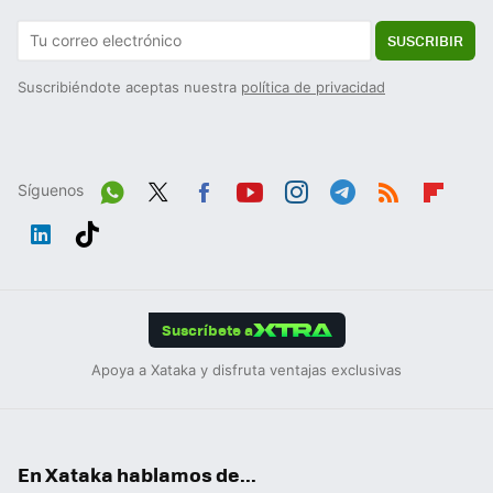
SUSCRIBIR
Suscribiéndote aceptas nuestra
política de privacidad
Síguenos
Wh
Twit
Fac
You
Inst
Tele
RSS
Flip
ats
ter
ebo
tub
agr
gra
boa
Link
Tikt
App
ok
e
am
m
rd
edIn
ok
Suscríbete a
Apoya a Xataka y disfruta ventajas exclusivas
En Xataka hablamos de...