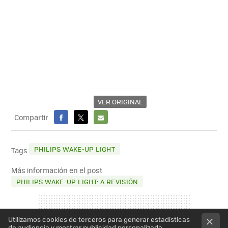
VER ORIGINAL
Compartir
FACEBOOK
X
E-
MAIL
PHILIPS WAKE-UP LIGHT
Tags
Más información en el post
PHILIPS WAKE-UP LIGHT: A REVISIÓN
Utilizamos cookies de terceros para generar estadísticas
de audiencia y mostrar publicidad personalizada