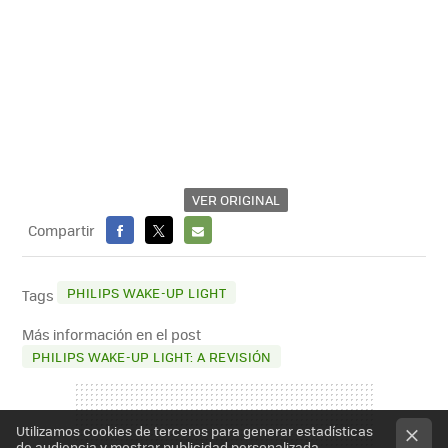
VER ORIGINAL
Compartir
FACEBOOK
X
E-
MAIL
PHILIPS WAKE-UP LIGHT
Tags
Más información en el post
PHILIPS WAKE-UP LIGHT: A REVISIÓN
Utilizamos cookies de terceros para generar estadísticas
de audiencia y mostrar publicidad personalizada