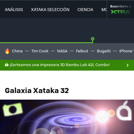
Suscríbete a
ANÁLISIS
XATAKA SELECCIÓN
CIENCIA
MOVILIDAD
HOY SE HABLA DE
China
Tim Cook
NASA
Fallout
Bugatti
iPhone 
🖨️ ¡Sorteamos una impresora 3D Bambu Lab A2L Combo!
Galaxia Xataka 32