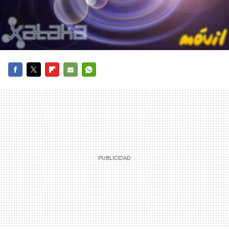
FACEBOOK
TWITTER
FLIPBOARD
E-
WHATSAPP
MAIL