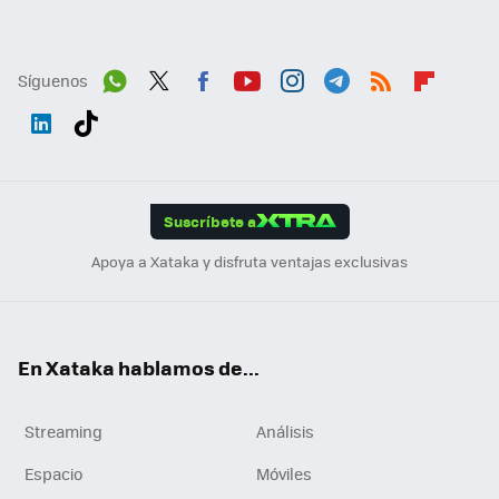
Síguenos
Wh
Twit
Fac
You
Inst
Tele
RSS
Flip
ats
ter
ebo
tub
agr
gra
boa
Link
Tikt
App
ok
e
am
m
rd
edI
ok
Suscríbete a
n
Apoya a Xataka y disfruta ventajas exclusivas
En Xataka hablamos de...
Streaming
Análisis
Espacio
Móviles