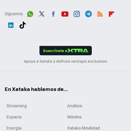
Síguenos
Wh
Twit
Fac
You
Inst
Tele
RSS
Flip
ats
ter
ebo
tub
agr
gra
boa
Link
Tikt
App
ok
e
am
m
rd
edI
ok
Suscríbete a
n
Apoya a Xataka y disfruta ventajas exclusivas
En Xataka hablamos de...
Streaming
Análisis
Espacio
Móviles
Energía
Xataka Movilidad