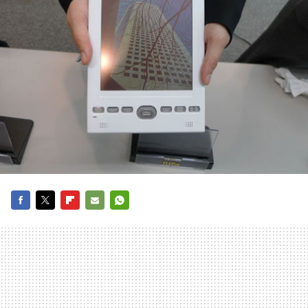
FACEBOOK
TWITTER
FLIPBOARD
E-
WHATSAPP
MAIL