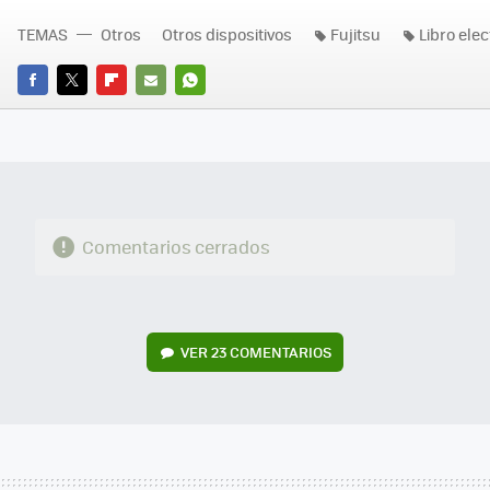
TEMAS
Otros
Otros dispositivos
Fujitsu
Libro ele
FACEBOOK
TWITTER
FLIPBOARD
E-
WHATSAPP
MAIL
Comentarios cerrados
VER
23 COMENTARIOS