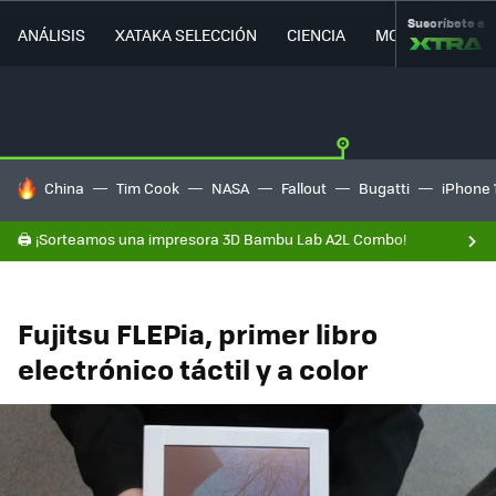
Suscríbete a
ANÁLISIS
XATAKA SELECCIÓN
CIENCIA
MOVILIDAD
HOY SE HABLA DE
China
Tim Cook
NASA
Fallout
Bugatti
iPhone 
🖨️ ¡Sorteamos una impresora 3D Bambu Lab A2L Combo!
Fujitsu FLEPia, primer libro
electrónico táctil y a color