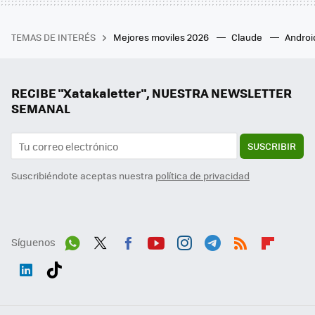
TEMAS DE INTERÉS
Mejores moviles 2026
Claude
Androi
RECIBE "Xatakaletter", NUESTRA NEWSLETTER
SEMANAL
SUSCRIBIR
Suscribiéndote aceptas nuestra
política de privacidad
Síguenos
Wh
Twit
Fac
You
Inst
Tele
RSS
Flip
ats
ter
ebo
tub
agr
gra
boa
Link
Tikt
App
ok
e
am
m
rd
edI
ok