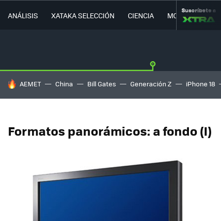
Suscríbete a
ANÁLISIS
XATAKA SELECCIÓN
CIENCIA
MOVILIDAD
HOY SE HABLA DE
AEMET
China
Bill Gates
Generación Z
iPhone 18
Formatos panorámicos: a fondo (I)