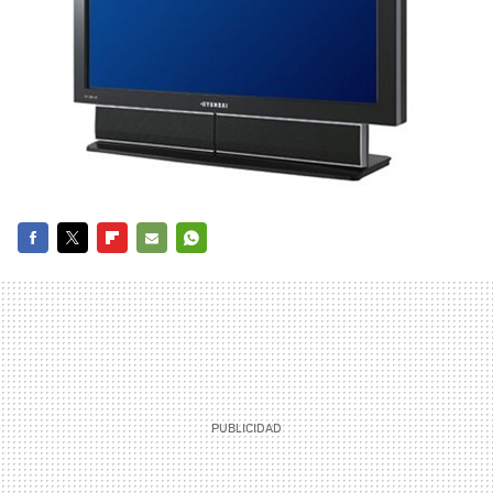
FACEBOOK
TWITTER
FLIPBOARD
E-
WHATSAPP
MAIL