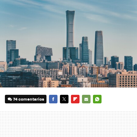
74 comentarios
FACEBOOK
TWITTER
FLIPBOARD
E-
WHATSAPP
MAIL