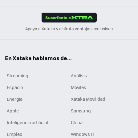
App
ok
e
am
m
rd
edI
ok
Suscríbete a
n
Apoya a Xataka y disfruta ventajas exclusivas
En Xataka hablamos de...
Streaming
Análisis
Espacio
Móviles
Energía
Xataka Movilidad
Apple
Samsung
Inteligencia artificial
China
Empleo
Windows 11