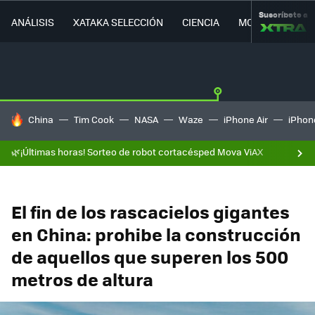
Suscríbete a
ANÁLISIS
XATAKA SELECCIÓN
CIENCIA
MOVILIDAD
HOY SE HABLA DE
China
Tim Cook
NASA
Waze
iPhone Air
iPhone
🌿¡Últimas horas! Sorteo de robot cortacésped Mova ViAX
El fin de los rascacielos gigantes
en China: prohibe la construcción
de aquellos que superen los 500
metros de altura