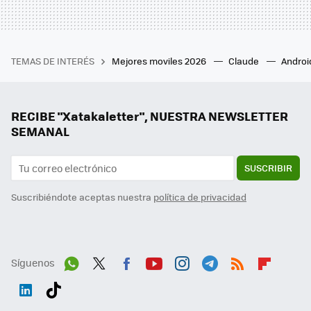
TEMAS DE INTERÉS
Mejores moviles 2026
Claude
Androi
RECIBE "Xatakaletter", NUESTRA NEWSLETTER
SEMANAL
SUSCRIBIR
Suscribiéndote aceptas nuestra
política de privacidad
Síguenos
Wh
Twit
Fac
You
Inst
Tele
RSS
Flip
ats
ter
ebo
tub
agr
gra
boa
Link
Tikt